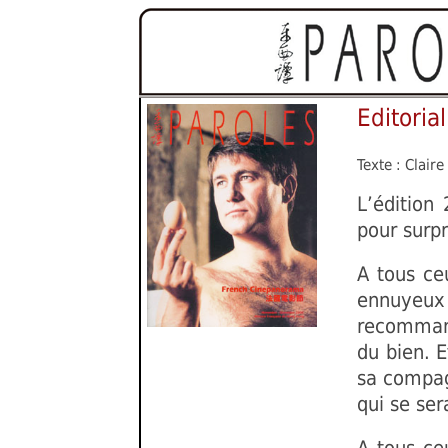
Editorial
Texte : Clair
L’édition
pour surpr
A tous ce
ennuyeux
recommand
du bien. E
sa compag
qui se se