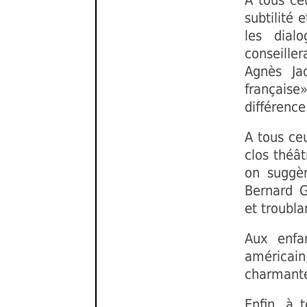
A tous ce
subtilité 
les dial
conseille
Agnès Ja
française
différence
A tous ceu
clos théât
on suggèr
Bernard 
et troubla
Aux enfa
américai
charmante
Enfin, à 