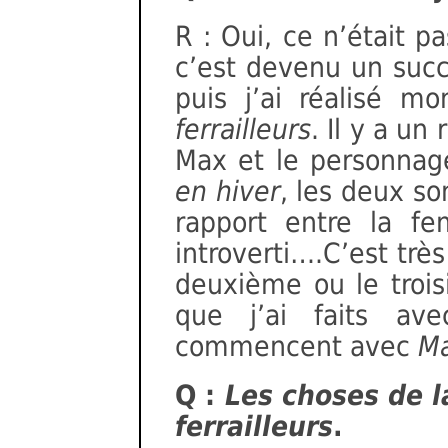
R : Oui, ce n’était p
c’est devenu un suc
puis j’ai réalisé 
ferrailleurs
. Il y a un
Max et le personna
en hiver
, les deux son
rapport entre la f
introverti….C’est trè
deuxième ou le trois
que j’ai faits ave
commencent avec
Ma
Q :
Les choses de l
ferrailleurs
.