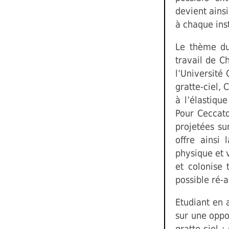
devient ains
à chaque ins
Le thème du
travail de C
l’Université
gratte-ciel,
à l’élastiqu
Pour Ceccato
projetées su
offre ainsi 
physique et v
et colonise 
possible ré-a
Etudiant en 
sur une oppo
gratte-ciel ;