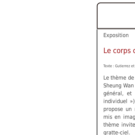
Exposition
Le corps c
Texte : Gutierrez et
Le thème de 
Sheung Wan t
général, et
individuel »
propose un r
mis en image
thème invite
gratte-ciel.