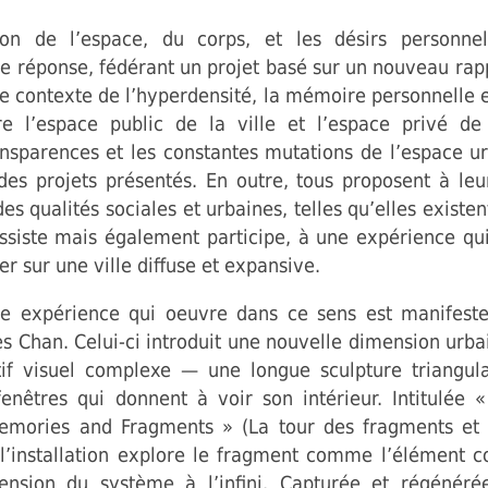
tion de l’espace, du corps, et les désirs personne
e réponse, fédérant un projet basé sur un nouveau rap
Le contexte de l’hyperdensité, la mémoire personnelle et
re l’espace public de la ville et l’espace privé de l
ansparences et les constantes mutations de l’espace urb
 des projets présentés. En outre, tous proposent à le
es qualités sociales et urbaines, telles qu’elles existe
assiste mais également participe, à une expérience qu
r sur une ville diffuse et expansive.
e expérience qui oeuvre dans ce sens est manifest
es Chan. Celui-ci introduit une nouvelle dimension urbai
tif visuel complexe — une longue sculpture triangul
enêtres qui donnent à voir son intérieur. Intitulée 
Memories and Fragments » (La tour des fragments e
, l’installation explore le fragment comme l’élément co
tension du système à l’infini. Capturée et régénér