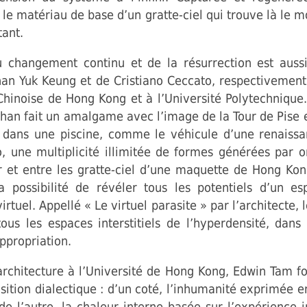
i le matériau de base d’un gratte-ciel qui trouve là le 
tant.
 changement continu et de la résurrection est auss
han Yuk Keung et de Cristiano Ceccato, respectivement
 Chinoise de Hong Kong et à l’Université Polytechnique.
 Chan fait un amalgame avec l’image de la Tour de Pise e
e dans une piscine, comme le véhicule d’une renaiss
, une multiplicité illimitée de formes générées par o
r et entre les gratte-ciel d’une maquette de Hong Kon
la possibilité de révéler tous les potentiels d’un es
irtuel. Appellé « Le virtuel parasite » par l’architecte, le
tous les espaces interstitiels de l’hyperdensité, dans
ppropriation.
architecture à l’Université de Hong Kong, Edwin Tam f
sition dialectique : d’un coté, l’inhumanité exprimée e
 de l’autre, la chaleur interne basée sur l’expérience i