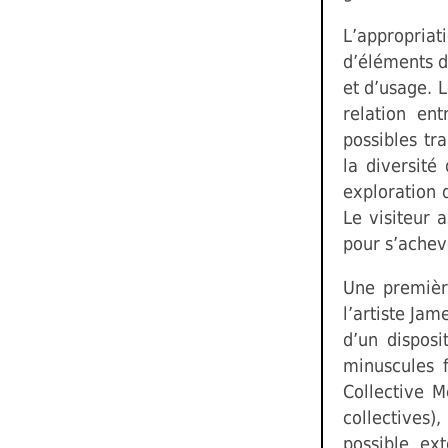
L’appropria
d’éléments d
et d’usage. 
relation ent
possibles tr
la diversité
exploration d
Le visiteur 
pour s’acheve
Une premièr
l’artiste Jam
d’un disposi
minuscules f
Collective 
collectives)
possible ex