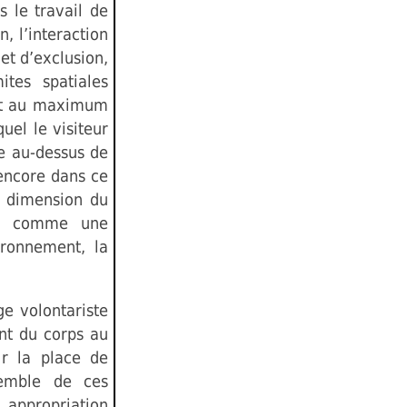
s le travail de
, l’interaction
et d’exclusion,
tes spatiales
ant au maximum
quel le visiteur
e au-dessus de
 encore dans ce
la dimension du
ion comme une
ironnement, la
ge volontariste
nt du corps au
ir la place de
semble de ces
 appropriation