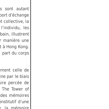
ls sont autant
port d’échange
 collective, la
’individu, les
ain, illustrent
ur manière une
nt à Hong Kong.
i part du corps
ement celle de
ne par le biais
aire percée de
« The Tower of
t des mémoires
nstitutif d’une
ée, la mémoire