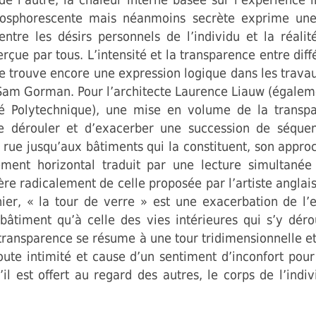
hosphorescente mais néanmoins secrète exprime une
ntre les désirs personnels de l’individu et la réalit
erçue par tous. L’intensité et la transparence entre dif
ne trouve encore une expression logique dans les trav
Sam Gorman. Pour l’architecte Laurence Liauw (égalem
té Polytechnique), une mise en volume de la transpa
de dérouler et d’exacerber une succession de séquen
a rue jusqu’aux bâtiments qui la constituent, son appr
ent horizontal traduit par une lecture simultanée 
ffère radicalement de celle proposée par l’artiste angl
ier, « la tour de verre » est une exacerbation de l’e
 bâtiment qu’à celle des vies intérieures qui s’y dér
 transparence se résume à une tour tridimensionnelle et
oute intimité et cause d’un sentiment d’inconfort pou
u’il est offert au regard des autres, le corps de l’indi