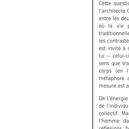
Cette questi
l’architecte
entre les deu
où la vie p
traditionnel
les contraste
est invité à
lui — celui-
sens que tra
corps (en l
métaphore a
mesure est a
De l’énergie
de l’individ
collectif. M
l’homme dan
réflexions 