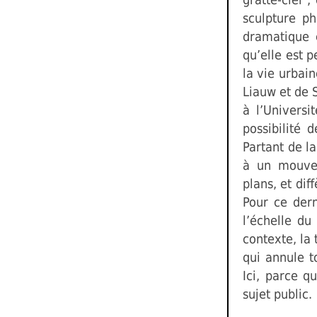
sculpture p
dramatique e
qu’elle est p
la vie urbai
Liauw et de 
à l’Universi
possibilité 
Partant de l
à un mouvem
plans, et di
Pour ce dern
l’échelle du
contexte, la
qui annule t
Ici, parce q
sujet public.