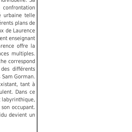
 confrontation
é urbaine telle
férents plans de
aux de Laurence
ent enseignant
rence offre la
ces multiples.
oche correspond
des différents
ais Sam Gorman.
xistant, tant à
oulent. Dans ce
 labyrinthique,
r son occupant.
vidu devient un