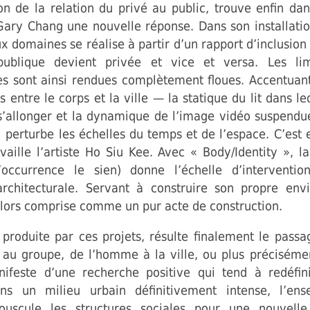
on de la relation du privé au public, trouve enfin dan
 Gary Chang une nouvelle réponse. Dans son installation
x domaines se réalise à partir d’un rapport d’inclusion 
ublique devient privée et vice et versa. Les limi
les sont ainsi rendues complètement floues. Accentu
s entre le corps et la ville — la statique du lit dans le
 s’allonger et la dynamique de l’image vidéo suspendu
ci perturbe les échelles du temps et de l’espace. C’est
vaille l’artiste Ho Siu Kee. Avec « Body/Identity », 
’occurrence le sien) donne l’échelle d’intervent
rchitecturale. Servant à construire son propre env
lors comprise comme un pur acte de construction.
 produite par ces projets, résulte finalement le passa
u au groupe, de l’homme à la ville, ou plus préciséme
anifeste d’une recherche positive qui tend à redéfin
s un milieu urbain définitivement intense, l’en
bouscule les structures sociales pour une nouvelle