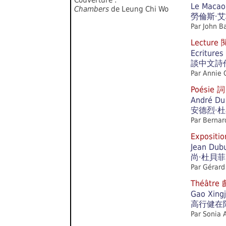
Couverture :
Le Macao
Chambers
de Leung Chi Wo
勞倫斯‧
Par John B
Lecture
Ecritures
談中文詩
Par Annie 
Poésie 詞
André Du
安德烈‧
Par Bernar
Expositi
Jean Dubu
尚‧杜貝菲
Par Gérard
Théâtre
Gao Xingj
高行健在
Par Sonia 