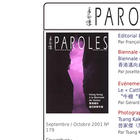
Editorial
Par Franço
Bienna
Biennale 
香港邁向
Par Josett
Evénem
Le « Catt
〝牛棚〞
Par Gérard
Photogra
Tsang Kak
Septembre / Octobre
2001 Nº
曾家傑《
179
Par Tsang 