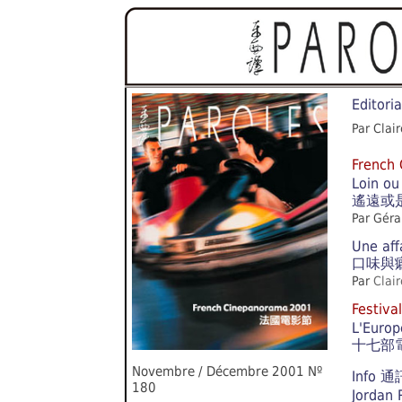
Editoria
Par Clai
Frenc
Loin ou 
遙遠或
Par Géra
Une aff
口味與
Par
Clai
Festiva
L'Europ
十七部
Novembre / Décembre 2001 Nº
Info 
180
Jordan 