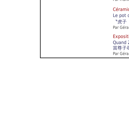
Céram
Le pot 
〝虎子
Par Géra
Exposi
Quand Z
當尊子
Par Géra