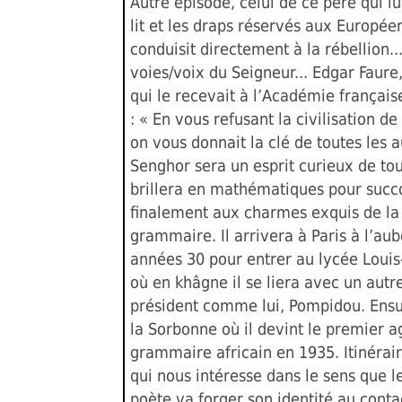
Autre épisode, celui de ce père qui lu
lit et les draps réservés aux Européen
conduisit directement à la rébellion...
voies/voix du Seigneur... Edgar Faure,
qui le recevait à l’Académie français
: « En vous refusant la civilisation de l
on vous donnait la clé de toutes les a
Senghor sera un esprit curieux de tou
brillera en mathématiques pour suc
finalement aux charmes exquis de la
grammaire. Il arrivera à Paris à l’au
années 30 pour entrer au lycée Loui
où en khâgne il se liera avec un autre
président comme lui, Pompidou. Ensui
la Sorbonne où il devint le premier 
grammaire africain en 1935. Itinérair
qui nous intéresse dans le sens que le
poète va forger son identité au contac