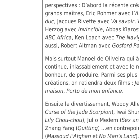
perspectives : D’abord la récente cré
grands maîtres, Eric Rohmer avec l’
A
duc
, Jacques Rivette avec
Va savoir
,
Herzog avec
Invincible
, Abbas Kiaro
ABC Africa
, Ken Loach avec
The Navi
aussi, Robert Altman avec
Gosford P
Mais surtout Manoel de Oliveira qui 
continue, inlassablement et avec le
bonheur, de produire. Parmi ses plus
créations, on retiendra deux films :
J
maison
,
Porto de mon enfance
.
Ensuite le divertissement, Woody Alle
Curse of the Jade Scorpion
), Iwai Shun
Lily Chou-chou
), Julio Medem (
Sex an
Zhang Yang (
Quitting
)
…en contrepoin
(
Massoud l’Afghan
et
No Man’s Land
).