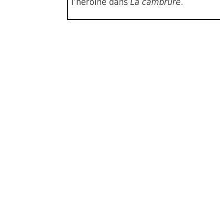
l’héroïne dans
La cambrure
.