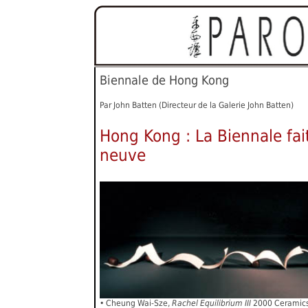
Biennale de Hong Kong
Par John Batten (Directeur de la Galerie John Batten)
Hong Kong : La Biennale fai
neuve
• Cheung Wai-Sze,
Rachel Equilibrium III
2000 Ceramics