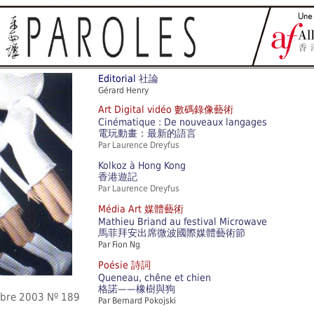
Editorial
社論
Gérard Henry
Art Digital vidéo 數碼錄像藝術
Cinématique : De nouveaux langages
電玩動畫：最新的語言
Par Laurence Dreyfus
Kolkoz à Hong Kong
香港遊記
Par Laurence Dreyfus
Média Art 媒體藝術
Mathieu Briand au festival Microwave
馬菲拜安出席微波國際媒體藝術節
Par Fion Ng
Poésie 詩詞
Queneau, chêne et chien
格諾——橡樹與狗
obre 2003 Nº 189
Par Bernard Pokojski