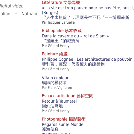
Littérature 文學專欄
digital vidéo
« La vie est trop pauvre pour ne pas être, aussi
(Borges)
alian + Nathalie
〝人生太短促了，理應長生不死〞——博爾赫斯
Par Jacques Laruelle
Bibliophilie 珍本收藏
Dans la caverne du « roi de Siam »
〝暹羅王〞的藏寶洞
Par Gérard Henry
Peinture 繪畫
Philippe Cognée : Les architectures de pouvoir
菲利普．葛涅：代表權力的建築物
Par Gérard Henry
Vilain copieur...
醜陋的模仿者
Par Frank Vigneron
Espace artistique 藝術空間
Retour à Yaumatei
回到油麻地
Par Gérard Henry
Photographie 攝影藝術
Regards sur le Monde
瀛海傳真