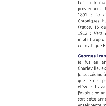
Les informa
proviennent d
1891 ;
La li
Chroniques h
France
, 16 dé
1912 ;
Vers 
m'était trop di
ce mythique Ri
Georges Iza
Je fus en ef
Charleville, e
Je succédais 
que je n'ai 
élève : il av
j'avais cinq ans
sort cette anné
enseignante m