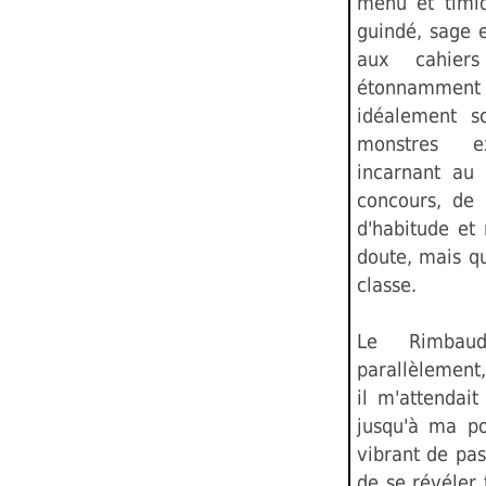
menu et timid
guindé, sage 
aux cahier
étonnamment 
idéalement sc
monstres e
incarnant au 
concours, de 
d'habitude et
doute, mais qu
classe.
Le Rimbau
parallèlement,
il m'attendai
jusqu'à ma por
vibrant de pas
de se révéler 