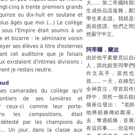
大…… 第二帝國時
ngt-cinq à trente premiers grands
生成份品流複雜，鄰
 quinze ou dix-huit en soutane et
學生來走讀。我就是
lus âgés que moi (...) Le collège
面前授課。他們之間
e sous l'Empire était soumis à un
然嚴守中立。
 et bizarre : le séminaire voisin
oyer ses élèves à titre d'externes
阿蒂爾．蘭波
vant cet auditoire que je faisais
由於他平素樂意以自
ux existaient d'intimes divisions ;
人，因此頗受同學們
ent je restais neutre.
作文高手，當然也
視…… 一天，在梯
aud
全神貫注，埋首寫作
es camarades du collège qu'il
靜中，突然一個尖銳
olontiers de ses lumières et
個座位發出：〝老師
ar ceux-ci comme leur porte-
他將紙條傳給鄰座
ns les compositions, était
去，奪過紙條，並展
 détesté par les champions du
有這回事…… 但這
.. Un jour, dans la classe aux