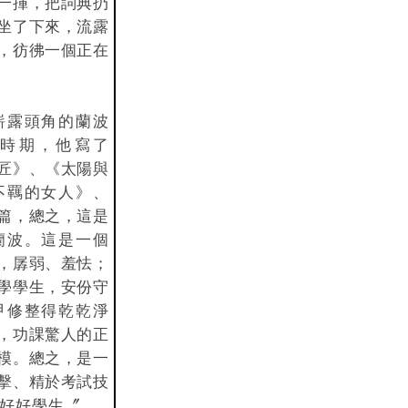
一揮，把詞典扔
坐了下來，流露
，彷彿一個正在
嶄露頭角的蘭波
。這一時期，他寫了
匠》、《太陽與
不羈的女人》、
篇，總之，這是
蘭波。這是一個
，孱弱、羞怯；
學學生，安份守
甲修整得乾乾淨
，功課驚人的正
模。總之，是一
擊、精於考試技
好好學生〞……