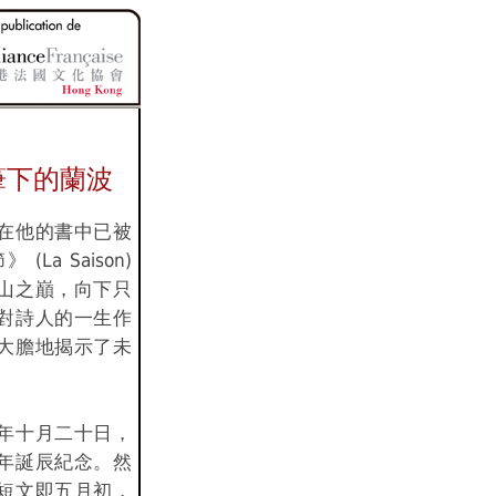
筆下的蘭波
在他的書中已被
La Saison)
山之巔，向下只
對詩人的一生作
大膽地揭示了未
年十月二十日，
年誕辰紀念。然
短文即五月初，