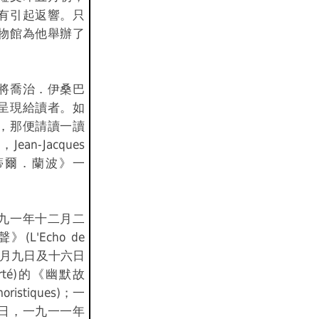
有引起返響。只
物館為他舉辦了
將喬治．伊桑巴
呈現給讀者。如
，那便請讀一讀
ean-Jacques
《阿蒂爾．蘭波》一
九一年十二月二
L'Echo de
年七月九日及十六日
erté)的《幽默故
oristiques)；一
日，一九一一年