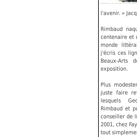
l'avenir. » Ja
Rimbaud naqu
centenaire et 
monde littéra
j'écris ces li
Beaux-Arts d
exposition.
Plus modeste
juste faire r
lesquels G
Rimbaud et po
conseiller de 
2001, chez Fay
tout simplem