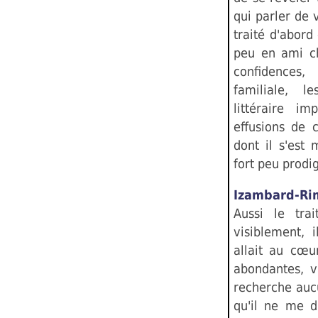
qui parler de v
traité d'abor
peu en ami ch
confidences,
familiale, l
littéraire i
effusions de 
dont il s'est
fort peu prodi
Izambard-Ri
Aussi le tra
visiblement, i
allait au cœur
abondantes, v
recherche auc
qu'il ne me d