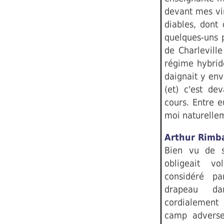
devant mes vi
diables, dont
quelques-uns p
de Charlevill
régime hybride
daignait y env
(et) c'est de
cours. Entre e
moi naturellem
Arthur Rimb
Bien vu de s
obligeait v
considéré p
drapeau da
cordialement
camp adverse.