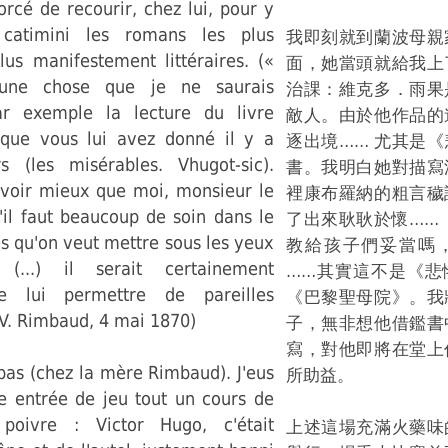
forcé de recourir, chez lui, pour y
catimini les romans les plus
我即刻就到蘭波母親
lus manifestement littéraires. («
面，她當頭就給我上
 une chose que je ne saurais
治課：維克多．雨果
ar exemple la lecture du livre
敵人。由於他作品的
que vous lui avez donné il y a
逐出境…… 尤其是
s (les misérables. Vhugot-sic).
書。我明白她對描寫
voir mieux que moi, monsieur le
裡康布羅納的粗言穢
'il faut beaucoup de soin dans le
了出來耿耿於懷……
es qu'on veut mettre sous les yeux
教給孩子們妥當嗎
(...) il serait certainement
……其實這不是《悲
e lui permettre de pareilles
《巴黎聖母院》。我
» V. Rimbaud, 4 mai 1870)
子，無非想他借鑑書
寫，對他即將在堂上
e pas (chez la mère Rimbaud). J'eus
所助益。
 entrée de jeu tout un cours de
 poivre : Victor Hugo, c'était
上述這場充滿火藥味