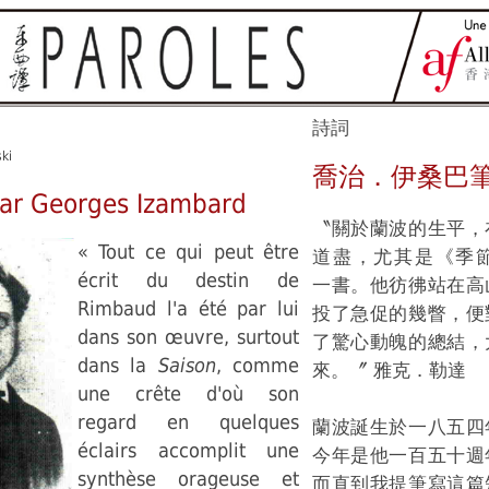
詩詞
ski
喬治．伊桑巴
ar Georges Izambard
〝關於蘭波的生平，
« Tout ce qui peut être
道盡，尤其是《季節》 (
écrit du destin de
一書。他彷彿站在高
Rimbaud l'a été par lui
投了急促的幾瞥，便
dans son œuvre, surtout
了驚心動魄的總結，
dans la
Saison
, comme
來。〞 雅克．勒達
une crête d'où son
regard en quelques
蘭波誕生於一八五四
éclairs accomplit une
今年是他一百五十週
synthèse orageuse et
而直到我提筆寫這篇