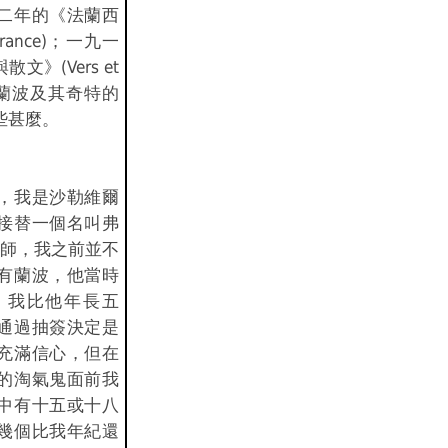
二年的《法蘭西
 France)；一九一
》(Vers et
奇的蘭波及其奇特的
些甚麼。
，我是沙勒維爾
接替一個名叫弗
)的老師，我之前並不
有蘭波，他當時
，我比他年長五
通過抽簽決定是
充滿信心，但在
的淘氣鬼面前我
中有十五或十八
幾個比我年紀還