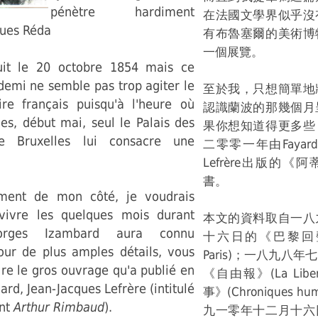
pénètre hardiment
在法國文學界似乎沒
cques Réda
有布魯塞爾的美術博
一個展覽。
it le 20 octobre 1854 mais ce
demi ne semble pas trop agiter le
至於我，只想簡單地
ire français puisqu'à l'heure où
認識蘭波的那幾個月
gnes, début mai, seul le Palais des
果你想知道得更多些
e Bruxelles lui consacre une
二零零一年由Fayard，J
Lefrère出版的
書。
ment de mon côté, je voudrais
evivre les quelques mois durant
本文的資料取自一八
eorges Izambard aura connu
十六日的《巴黎回聲》(
ur de plus amples détails, vous
Paris)；一八九八
lire le gros ouvrage qu'a publié en
《自由報》(La Lib
ard, Jean-Jacques Lefrère (intitulé
事》(Chroniques hum
ent
Arthur Rimbaud
).
九一零年十二月十六