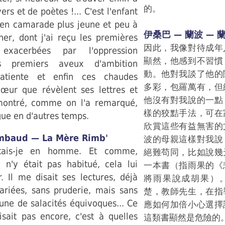
的。
ers et de poètes !... C'est l'enfant
d en camarade plus jeune et peu à
伊桑巴 — 蘭波 —
er, dont j'ai reçu les premières
因此，我像對待成年
 exacerbées par l'oppression
顯然，他感到不習慣
es premiers aveux d'ambition
動。他對我談了他的
mpatiente et enfin ces chaudes
多彩，包羅萬有，但
cœur que révèlent ses lettres et
他沒有對我說的一點
 montré, comme on l'a remarqué,
樣的狡黠手法，可在
gue en d'autres temps.
欣賞這些有益無害的
mbaud — La Mère Rimb'
波的母親這樣對我說
itais-je en homme. Et comme,
絕難苟同，比如說幾
l n'y était pas habitué, cela lui
一本書（指雨果的《
. Il me disait ses lectures, déjà
將雨果說成胡果）
ariées, sans pruderie, mais sans
楚，教師先生，在指
une de salacités équivoques... Ce
應如何加倍小心選擇
isait pas encore, c'est à quelles
這類書顯然是危險的