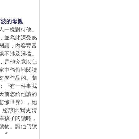
 蘭波的母親
人一樣對待他。
，並為此深受感
閱讀，內容豐富
絕不涉及淫穢。
，是他究竟以怎
家中偷偷地閱讀
文學作品的。蘭
：〝有一件事我
天前您給他讀的
悲慘世界》，她
。您該比我更清
導孩子閱讀時，
讀物。讓他們讀
。〞