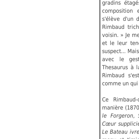
gradins étagé
composition 
s'élève d'un 
Rimbaud trich
voisin. » Je me
et le leur te
suspect... Mai
avec le ges
Thesaurus à l
Rimbaud s'est
comme un qui c
Ce Rimbaud-c
manière (1870
le Forgeron
,
Cœur supplici
Le Bateau ivr