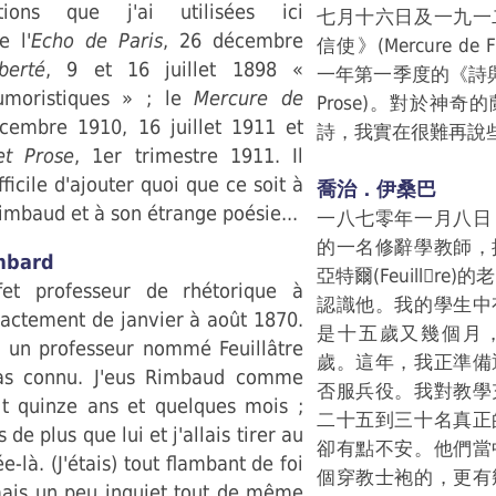
tions que j'ai utilisées ici
七月十六日及一九一
e l'
Echo de Paris
, 26 décembre
信使》(Mercure de
berté
, 9 et 16 juillet 1898 «
一年第一季度的《詩與散文
umoristiques » ; le
Mercure de
Prose)。對於神
cembre 1910, 16 juillet 1911 et
詩，我實在很難再說
et Prose
, 1er trimestre 1911. Il
fficile d'ajouter quoi que ce soit à
喬治．伊桑巴
mbaud et à son étrange poésie...
一八七零年一月八日
的一名修辭學教師，
mbard
亞特爾(Feuillre
fet professeur de rhétorique à
認識他。我的學生中
xactement de janvier à août 1870.
是十五歲又幾個月
à un professeur nommé Feuillâtre
歲。這年，我正準備
pas connu. J'eus Rimbaud comme
否服兵役。我對教學
ait quinze ans et quelques mois ;
二十五到三十名真正
 de plus que lui et j'allais tirer au
卻有點不安。他們當
e-là. (J'étais) tout flambant de foi
個穿教士袍的，更有
ais un peu inquiet tout de même