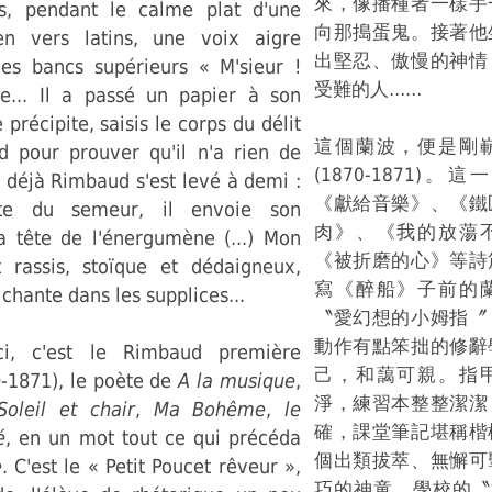
來，像播種者一樣手
s, pendant le calme plat d'une
向那搗蛋鬼。接著他
en vers latins, une voix aigre
出堅忍、傲慢的神情
des bancs supérieurs « M'sieur !
受難的人……
e... Il a passé un papier à son
 précipite, saisis le corps du délit
這個蘭波，便是剛
nd pour prouver qu'il n'a rien de
(1870-1871)
s déjà Rimbaud s'est levé à demi :
《獻給音樂》、《鐵
te du semeur, il envoie son
肉》、《我的放蕩
a tête de l'énergumène (...) Mon
《被折磨的心》等詩
 rassis, stoïque et dédaigneux,
寫《醉船》子前的
hante dans les supplices...
〝愛幻想的小姆指〞
動作有點笨拙的修辭
i, c'est le Rimbaud première
己，和藹可親。指
-1871), le poète de
A la musique
,
淨，練習本整整潔潔
Soleil et chair
,
Ma Bohême
,
le
確，課堂筆記堪稱楷
é
, en un mot tout ce qui précéda
個出類拔萃、無懈可
e
. C'est le « Petit Poucet rêveur »,
巧的神童、學校的〝