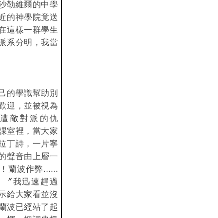
期沙勒維爾的中學
近的神學院竟送
在這樣一群學生
派系分明，我當
己的學識幫助別
歡迎，並被視為
遭敵對派的仇
型課室裡，當大家
拉丁詩，一片寧
的聲音由上層一
！蘭波作弊……
。〞我迅速趕過
示給大家看並沒
時蘭波已經站了起