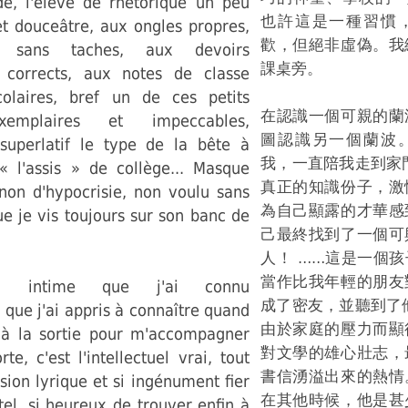
e, l'élève de rhétorique un peu
也許這是一種習慣
et douceâtre, aux ongles propres,
歡，但絕非虛偽。我
s sans taches, aux devoirs
課桌旁。
corrects, aux notes de classe
olaires, bref un de ces petits
在認識一個可親的蘭
xemplaires et impeccables,
圖認識另一個蘭波
superlatif le type de la bête à
我，一直陪我走到家
« l'assis » de collège... Masque
真正的知識份子，激
 non d'hypocrisie, non voulu sans
為自己顯露的才華感
e je vis toujours sur son banc de
己最終找到了一個可
人！ ……這是一個
當作比我年輕的朋友
d intime que j'ai connu
成了密友，並聽到了
 que j'ai appris à connaître quand
由於家庭的壓力而顯
t à la sortie pour m'accompagner
對文學的雄心壯志，
te, c'est l'intellectuel vrai, tout
書信湧溢出來的熱情
sion lyrique et si ingénument fier
在其他時候，他是甚
tel, si heureux de trouver enfin à