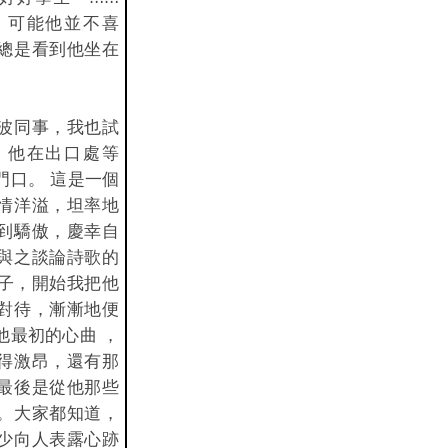
，可能他並不喜
總是看到他坐在
波同事，我也試
。他在出口處等
門口。 這是一個
情洋溢，坦率地
到驕傲，慶幸自
與之談論詩歌的
孩子，開始我把他
對待，漸漸地便
他最初的心曲 ，
得激昂，還有那
最後是從他那些
。大家都知道，
少向人表露心跡