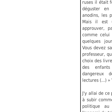
ruses il était 
déguster en 
anodins, les p
Mais il est
approuver, p
comme celui 
quelques jour
Vous devez sa
professeur, qu
choix des livr
des enfants 
dangereux d
lectures (...) 
J'y allai de c
à subir comme
politique au