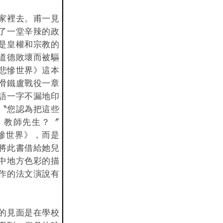
家裡去。甫一見
了一堂辛辣的政
是皇權和宗教的
道德敗壞而被驅
《悲慘世界》這本
滑鐵盧戰役一章
語一字不漏地印
 〝您認為把這些
，教師先生？〞
慘世界》，而是
將此書借給她兒
中地方色彩的描
作的法文演說有
的見面是在學校