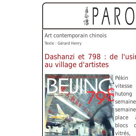
Art contemporain chinois
Texte : Gérard Henry
Dashanzi et 798 : de l'us
au village d'artistes
Pékin
vitesse
hutong 
sema
semaine
place 
blocs 
vitrés,