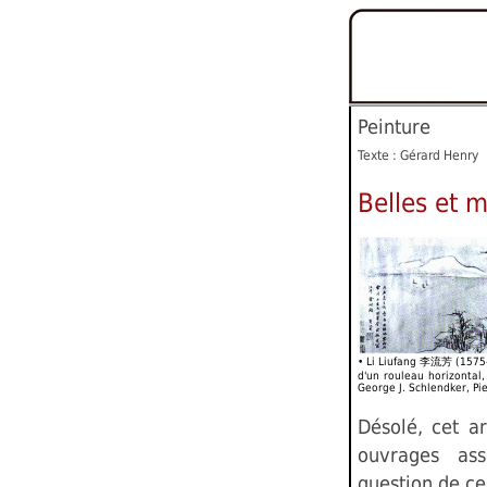
Peinture
Texte : Gérard Henry
Belles et 
• Li Liufang 李流芳 (1575
d'un rouleau horizontal,
George J. Schlendker, Pi
Désolé, cet ar
ouvrages ass
question de ce 