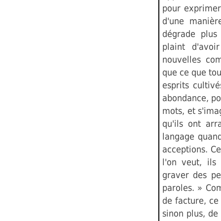
pour exprimer
d'une manièr
dégrade plus 
plaint d'avo
nouvelles com
que ce que tou
esprits cultiv
abondance, poin
mots, et s'ima
qu'ils ont ar
langage quand
acceptions. Ces
l'on veut, il
graver des pe
paroles. » Co
de facture, ce
sinon plus, de