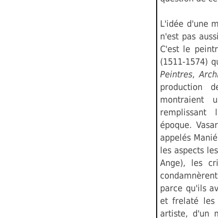
L'idée d'une 
n'est pas auss
C'est le peint
(1511-1574) q
Peintres
,
Arch
production de
montraient 
remplissant 
époque. Vasar
appelés Maniér
les aspects le
Ange), les cr
condamnèrent 
parce qu'ils a
et frelaté le
artiste, d'u