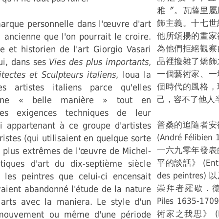
雅〞。瓦薩里屬
飾主義。十七世
marque personnelle dans l'œuvre d'art
他所頌揚的畫家
i ancienne que l'on pourrait le croire.
為他們拒絕觀察
re et historien de l'art Giorgio Vasari
品裡攙雜了矯飾
ui, dans ses
Vies des plus importants
,
一個藝術家、一
itectes et Sculpteurs italiens
, loua la
個時代的風格，
s artistes italiens parce qu'elles
己，容不了他人
une « belle manière » tout en
les exigences techniques de leur
普桑的追隨者安
i appartenant à ce groupe d'artistes
(André Félibie
istes (qui utilisaient en quelque sorte
一六九零年發表
s plus extrêmes de l'œuvre de Michel-
平的談話》 (Entret
itiques d'art du dix-septième siècle
des peintre
les peintres que celui-ci encensait
崇拜者羅歇．德皮勒
vaient abandonné l'étude de la nature
Piles 1635-
s arts avec la maniera. Le style d'un
術家之我思》 (Idé
n mouvement ou même d'une période