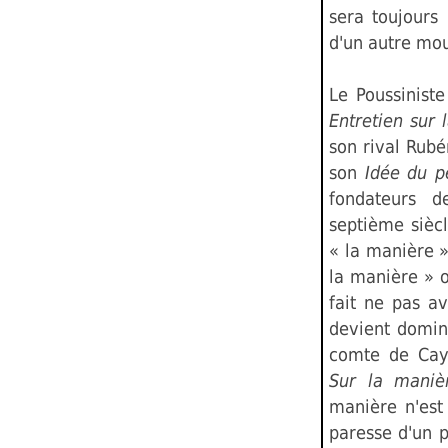
sera toujours 
d'un autre mo
Le Poussinist
Entretien sur 
son rival Rubé
son
Idée du pe
fondateurs d
septième siècl
« la manière »
la manière » o
fait ne pas a
devient domin
comte de Cay
Sur la maniè
manière n'est 
paresse d'un p