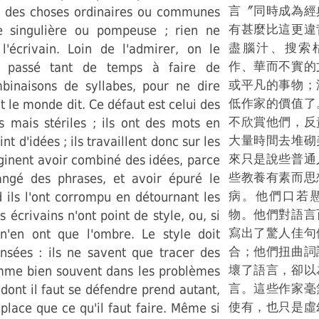
言〞同時成為經
 des choses ordinaires ou communes
有甚麼比這更違
e singulière ou pompeuse ; rien ne
盡腦汁、搜索枯
l'écrivain. Loin de l'admirer, on le
作、華而不實的
ir passé tant de temps à faire de
或平凡的事物；
binaisons de syllabes, pour ne dire
低作家的價值了
t le monde dit. Ce défaut est celui des
不欣賞他們，反
és mais stériles ; ils ont des mots en
大量時間去堆砌
t d'idées ; ils travaillent donc sur les
來只是說些普通
ginent avoir combiné des idées, parce
些教養有素而思
rangé des phrases, et avoir épuré le
病。他們口若
 ils l'ont corrompu en détournant les
物。他們對語言
 écrivains n'ont point de style, ou, si
寫出了驚人佳句
s n'en ont que l'ombre. Le style doit
合；他們扭曲詞
nsées : ils ne savent que tracer des
壞了語言，卻以
mme bien souvent dans les problèmes
言。這些作家毫
 dont il faut se défendre prend autant,
使有，也只是虛
 place que ce qu'il faut faire. Même si