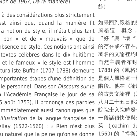
alon de 1967
,
Da la manière
)
飾）
 à des considérations plus strictement
如果回到嚴格的
c'est ainsi que, quand la manière fit
風格這一概念
a notion de style, il n'était plus tant
〝好〞與〝壞〞
« bon » et de « mauvais » que de
的存在或不存在
absence de style. Ces notions ont ainsi
著名的文論裡均
e textes célèbres dans le dix-huitième
自然主義者布封 (B
s et le fameux « le style est l'homme
1788) 的《
uraliste Buffon (1707-1788) demeure
是個人風格這一
mportantes étapes d'une définition de
階段。他在《論
tyle personnel. Dans son
Discours sur le
的古典文論裡（
 l'Académie Française le jour de sa
八月二十五日他
5 août 1753), il prononça ces paroles
院院士入院時發
 immédiatement aussi canoniques que
一段話很快便與
illustration
de la langue française de
萊 (Joachim du
llay (1522-1560) : « Rien n'est plus
1560) 的〝
u naturel que la peine qu'on se donne