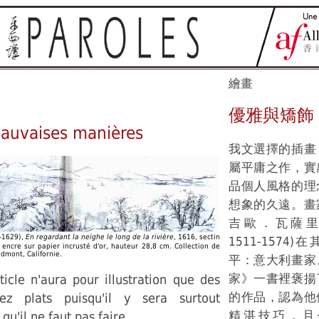
繪畫
優雅與矯飾
mauvaises manières
我文選擇的插畫
屬平庸之作，實
品個人風格的理
想象的久遠。畫
吉歐．瓦薩里(Gio
-1629),
En regardant la neighe le long de la rivière
, 1616, sectin
1511-1574
 encre sur papier incrusté d'or, hauteur 28,8 cm. Collection de
edmont, Californie.
平：意大利畫家
家》一書裡褒揚
ticle n'aura pour illustration que des
的作品，認為他
ez plats puisqu'il y sera surtout
精湛技巧，且
qu'il ne faut pas faire.