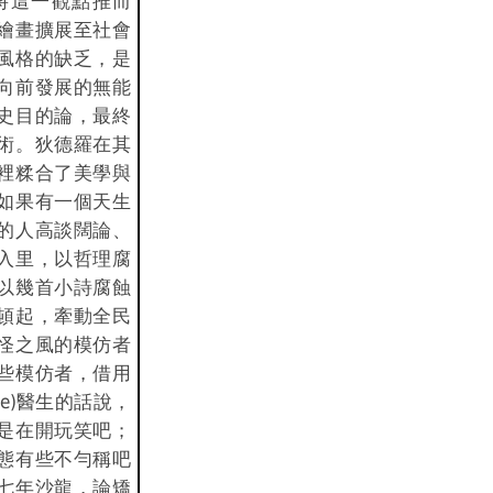
4)更將這一觀點推而
繪畫擴展至社會
風格的缺乏，是
向前發展的無能
史目的論，最終
術。狄德羅在其
裡糅合了美學與
如果有一個天生
的人高談闊論、
入里，以哲理腐
以幾首小詩腐蝕
頓起，牽動全民
怪之風的模仿者
些模仿者，借用
ope)醫生的話說，
是在開玩笑吧；
態有些不勻稱吧
七年沙龍，論矯