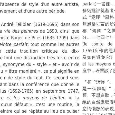
parfait)一
l'absence de style d'un autre artiste,
藝術批評奠基者
uvement et d'une autre période.
式〞意即〝風格
無風格可言的所
e André Félibien (1619-1695) dans son
稱〝矯飾〞之
la vie des peintres
de 1690, ainsi que
分。一七四七年
niste Roger de Piles (1635-1709) dans
(le comte de
intre parfait
, tout comme les autres
1765)所作的
e cette tradition critique du dix-
及如何避免它》(Sur
e font une distinction très forte entre
et les moyens 
, synonyme du « style » et « avoir de
座中，著重談了
u « être maniéré », ce qui signifie en
voir de style du tout. Ce second sens
〞和〝矯飾〞。
ant dans la conférence que donne le
是一個缺點〞
lus (1692-1765) en septembre 1747,
舊、不思進取，
re et les moyens de l'éviter
. « La
絕的自然汲取養
qu'un défaut », c'est une routine, la
怠惰懶散的表現
eintre qui se répète au lieu de puiser