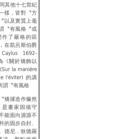
書裡，同其他十七世紀
一樣，皆對〝方
〞以及實質上毫
謂〝有風格〞或
間作了嚴格的區
，在凱呂斯伯爵
 Caylus 1692-
題為《關於矯飾以
 la manière
de l'éviter) 的講
所謂〝有風格
〝矯揉造作儼然
，是畫家因循守
不能面向源源不
料的固步自封、
。德尼．狄德羅