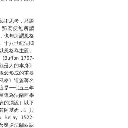
藝術思考，只談
，那麼便無所謂
，也無所謂風格
。十八世紀法國
以風格為主題。
uffon 1707-
風格就是人的本身》
概念形成的重要
風格》這篇著名
這是一七五三年
當選為法蘭西學
表的演說）以下
若阿基姆．迪貝
 Bellay 1522-
捍衛及發揚法蘭西語