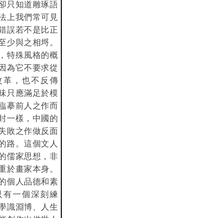
卻只知道雕琢語
法上我們常可見
錯誤若不是比正
至少與之相埒。
，特殊風格的概
因為它不要求從
改革，也不反傳
味只應滿足於模
臨摹前人之作而
封一樣，中國的
失敗之作做反面
的路。這個文人
的儒家思想，非
重於畫家本身。
的個人品德和素
只有一個深刻練
學識淵博、人生