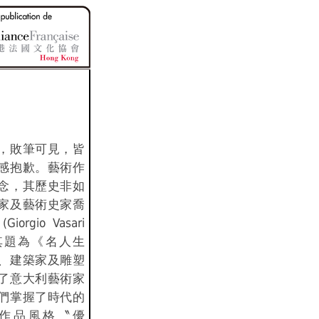
，敗筆可見，皆
感抱歉。藝術作
念，其歷史非如
家及藝術史家喬
rgio Vasari
)在其題為《名人生
、建築家及雕塑
了意大利藝術家
們掌握了時代的
作品風格〝優