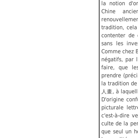
la notion d'or
Chine ancie
renouvellemen
tradition, cela
contenter de 
sans les inv
Comme chez Bu
négatifs, par l
faire, que le
prendre (précis
la tradition de
, à laquel
人畫
D'origine conf
picturale let
c'est-à-dire v
culte de la pe
que seul un h