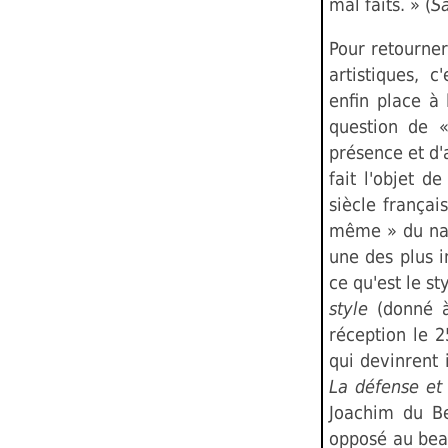
mal faits. » (
S
Pour retourner
artistiques, 
enfin place à l
question de 
présence et d'
fait l'objet d
siècle françai
même » du nat
une des plus i
ce qu'est le s
style
(donné à
réception le 2
qui devinrent
La défense et 
Joachim du Be
opposé au bea