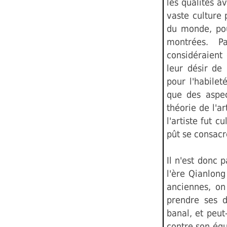
les qualités a
vaste culture
du monde, pou
montrées. P
considéraient 
leur désir de
pour l'habilet
que des aspec
théorie de l'ar
l'artiste fut c
pût se consacre
Il n'est donc 
l'ère Qianlon
anciennes, on
prendre ses d
banal, et peut
contre son équ