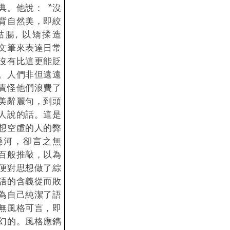
典。他說：〝沒
背自然美，即絞
腸, 以矯揉造
文筆來表達日常
沒有比這更能貶
。人們非但遠遠
責怪他們浪費了
美辭麗句，到頭
人說的話。這是
想空虛的人的弊
懸河，卻言之無
百般推敲，以為
便對思想做了綜
語的含義從而敗
為自己純潔了語
無風格可言，即
幻的。風格應鐫