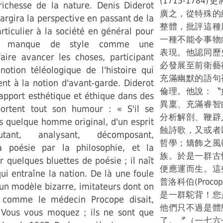
(1715-178
 richesse de la nature. Denis Diderot
廣之，從特殊的
argira la perspective en passant de la
整體，批評這種
rticulier à la société en général pour
一種不能令事物
le manque de style comme une
表現。他認同歷
faire avancer les choses, participant
必發展至前衛藝
notion téléologique de l'histoire qui
充滿幽默的語句
nt à la notion d'avant-garde. Diderot
倫理。他說：〝
apport esthétique et éthique dans des
異稟、充滿睿智
ortent tout son humour : « S'il se
分析解剖、鞭辟
s quelque homme original, d'un esprit
蝕詩歌，又或者
cutant, analysant, décomposant,
哲學；矯飾之風
a poésie par la philosophie, et la
族。於是一群古
r quelques bluettes de poésie ; il naît
便應運而生。這
i entraîne la nation. De là une foule
普洛科伯(Proc
'un modèle bizarre, imitateurs dont on
是一群駝背！您
, comme le médecin Procope disait,
他們只不過是體
 Vous vous moquez ; ils ne sont que
了。〞（一七六