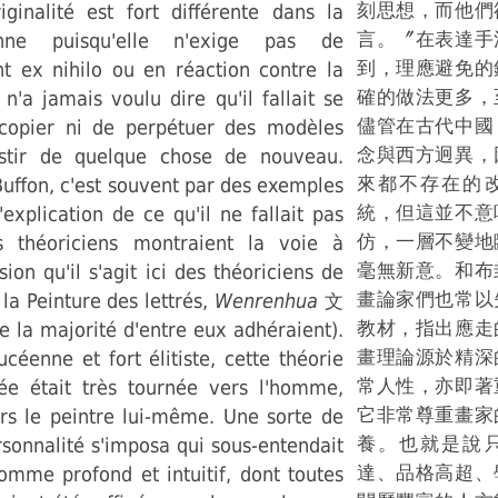
刻思想，而他們
iginalité est fort différente dans la
言。〞在表達手
nne puisqu'elle n'exige pas de
到，理應避免的
t ex nihilo ou en réaction contre la
確的做法更多，
 n'a jamais voulu dire qu'il fallait se
儘管在古代中國
copier ni de perpétuer des modèles
念與西方迥異，
estir de quelque chose de nouveau.
來都不存在的
ffon, c'est souvent par des exemples
統，但這並不意
'explication de ce qu'il ne fallait pas
仿，一層不變地
s théoriciens montraient la voie à
毫無新意。和布
ion qu'il s'agit ici des théoriciens de
畫論家們也常以
 la Peinture des lettrés,
Wenrenhua
文
教材，指出應走
le la majorité d'entre eux adhéraient).
畫理論源於精深
ucéenne et fort élitiste, cette théorie
常人性，亦即著
trée était très tournée vers l'homme,
它非常尊重畫家
ers le peintre lui-même. Une sorte de
養。也就是說
rsonnalité s'imposa qui sous-entendait
達、品格高超、
omme profond et intuitif, dont toutes