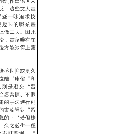
能創作出供世人
反，這些文人畫
那些一味追求技
與趣味的職業畫
上做工夫。因此
論，畫家唯有在
後方能談得上藝
隆盛世抑或更久
遠離〝庸俗〞和
上則是避免〝習
全憑習慣、不假
庸的手法進行創
的畫論裡對〝習
義的：〝若但株
，久之必生一種
於不可嚮邇。〞