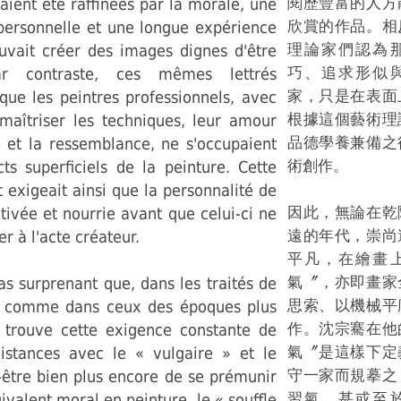
閱歷豐富的人方
vaient été raffinées par la morale, une
欣賞的作品。相
 personnelle et une longue expérience
理論家們認為
vait créer des images dignes d'être
巧、追求形似
ar contraste, ces mêmes lettrés
家，只是在表面
que les peintres professionnels, avec
根據這個藝術理
 maîtriser les techniques, leur amour
品德學養兼備之
é et la ressemblance, ne s'occupaient
術創作。
ts superficiels de la peinture. Cette
t exigeait ainsi que la personnalité de
因此，無論在乾
ultivée et nourrie avant que celui-ci ne
遠的年代，崇尚
r à l'acte créateur.
平凡，在繪畫
氣〞，亦即畫家
pas surprenant que, dans les traités de
思索、以機械平
g comme dans ceux des époques plus
作。沈宗騫在他
 trouve cette exigence constante de
氣〞是這樣下定
istances avec le « vulgaire » et le
守一家而規摹之
-être bien plus encore de se prémunir
習氣，甚或至
ivalent moral en peinture, le « souffle