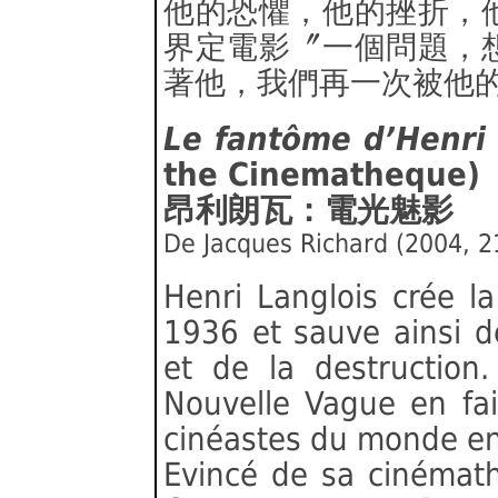
他的恐懼，他的挫折，
界定電影〞一個問題，
著他，我們再一次被他
Le fantôme d’Henri 
the Cinematheque)
昂利朗瓦：電光魅影
De Jacques Richard (2004, 
Henri Langlois crée l
1936 et sauve ainsi de
et de la destruction
Nouvelle Vague en fai
cinéastes du monde ent
Evincé de sa cinémath