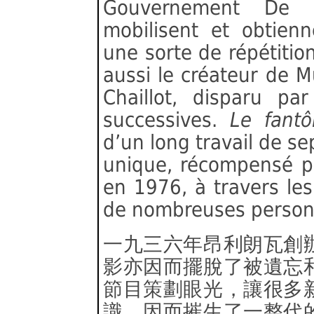
Gouvernement De G
mobilisent et obtienn
une sorte de répétitio
aussi le créateur de 
Chaillot, disparu pa
successives.
Le fant
d’un long travail de se
unique, récompensé p
en 1976, à travers le
de nombreuses personn
一九三六年昂利朗瓦創
影亦因而擺脫了被遺忘
節目策劃眼光，讓很多
識，因而摧生了一整代