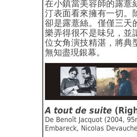
在小鎮當美容師的露薏
汀表面看來擁有一切。
卻是露薏絲。僅僅三天
樂弄得很不是味兒，並
位女角演技精湛，將典
無知盡現銀幕。
A tout de suite
(Rig
De Benoît Jacquot (2004, 95m
Embareck, Nicolas Devauche