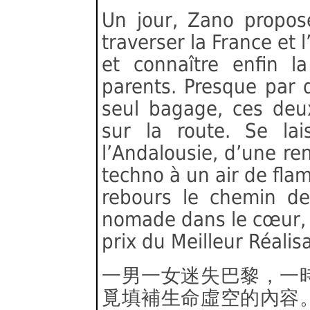
Un jour, Zano propo
traverser la France et 
et connaître enfin la
parents. Presque par 
seul bagage, ces deux
sur la route. Se la
l’Andalousie, d’une re
techno à un air de fla
rebours le chemin de l
nomade dans le cœur, 
prix du Meilleur Réalis
一男一女迷失巴黎，一
覓填補生命虛空的內容