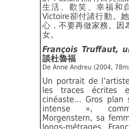
生活、歡笑、幸福和
Victoire卻付諸行
心，不要再做家務。因
女。
François Truffaut, 
談杜魯福
De Anne Andreu (2004, 78m
Un portrait de l’artist
les traces écrites 
cinéaste… Gros plan
intense », comm
Morgenstern, sa femme
longs-métrages, Fran