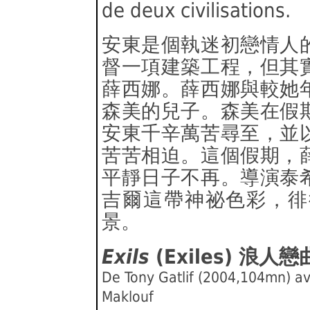
de deux civilisations.
安東是個執迷初戀情人
督一項建築工程，但其
薛西娜。薛西娜與較她
森美的兒子。森美在假
安東千辛萬苦尋至，並
苦苦相迫。這個假期，
平靜日子不再。導演泰
吉爾這帶神祕色彩，徘
景。
Exils
(Exiles) 浪人戀
De Tony Gatlif (2004,104mn) av
Maklouf