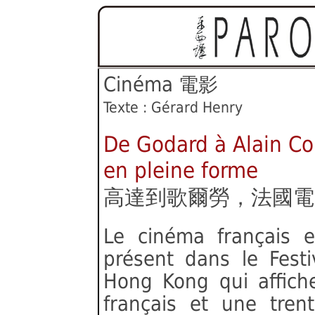
Cinéma
電影
Texte : Gérard Henry
De Godard à Alain Co
en pleine forme
高達到歌爾勞，法國電
Le cinéma français e
présent dans le Festi
Hong Kong qui affich
français et une tren