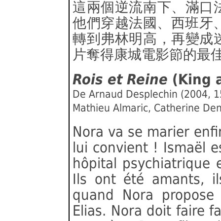
這兩個逆流南下、滿口
他們穿越法國、西班牙、
轉到弗林明高，再變成
片奪得康城電影節的最
Rois et Reine
(King
De Arnaud Desplechin (2004, 
Mathieu Almaric, Catherine De
Nora va se marier enf
lui convient ! Ismaël 
hôpital psychiatrique e
Ils ont été amants, i
quand Nora propose à
Elias. Nora doit faire 