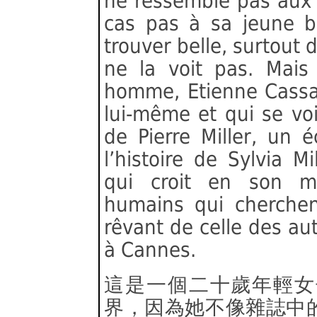
ne ressemble pas aux 
cas pas à sa jeune be
trouver belle, surtout 
ne la voit pas. Mais 
homme, Etienne Cassa
lui-même et qui se voit 
de Pierre Miller, un é
l’histoire de Sylvia M
qui croit en son mar
humains qui cherchen
rêvant de celle des aut
à Cannes.
這是一個二十歲年輕女
界，因為她不像雜誌中