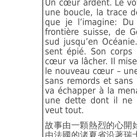
Un cœur ardent. Le vo
une boucle, la trace de
que je l’imagine: Du 
frontière suisse, de
sud jusqu’en Océanie.
sent épié. Son corps 
cœur va lâcher. Il mise
le nouveau cœur – une 
sans remords et sans r
va échapper à la mena
une dette dont il ne 
veut tout.
故事由一顆熱烈的心開
由法國的渚夏省沿著瑞