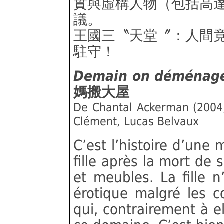
實與虛構人物（包括高
議。
王國三〝天堂〞：人間竟
駐守！
Demain on déménag
媽搬大屋
De Chantal Ackerman (2004,
Clément, Lucas Belvaux
C’est l’histoire d’une 
fille après la mort de
et meubles. La fille n
érotique malgré les c
qui, contrairement à e