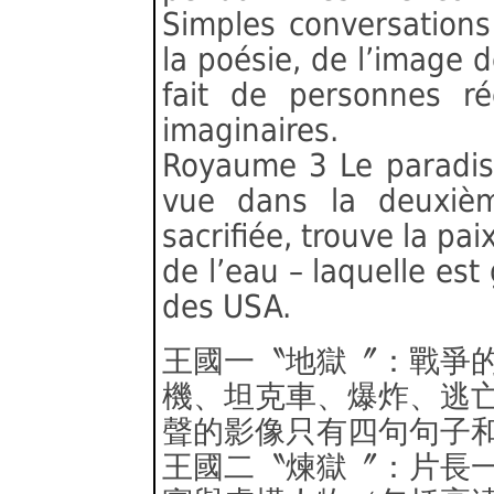
Simples conversations
la poésie, de l’image de
fait de personnes r
imaginaires.
Royaume 3 Le paradis
vue dans la deuxièm
sacrifiée, trouve la pa
de l’eau – laquelle es
des USA.
王國一〝地獄〞：戰爭
機、坦克車、爆炸、逃
聲的影像只有四句句子
王國二〝煉獄〞：片長