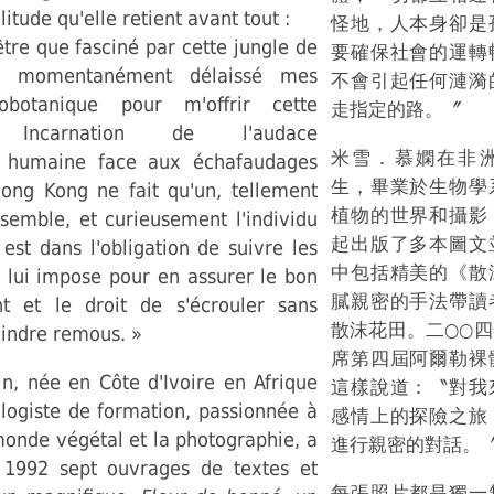
olitude qu'elle retient avant tout :
怪地，人本身卻是
tre que fasciné par cette jungle de
要確保社會的運轉
'ai momentanément délaissé mes
不會引起任何漣漪
nobotanique pour m'offrir cette
走指定的路。〞
. Incarnation de l'audace
米雪．慕嫻在非
e humaine face aux échafaudages
生，畢業於生物學
ng Kong ne fait qu'un, tellement
植物的世界和攝影
nsemble, et curieusement l'individu
起出版了多本圖文
l est dans l'obligation de suivre les
中包括精美的《散
 lui impose pour en assurer le bon
膩親密的手法帶讀
t et le droit de s'écrouler sans
散沫花田。二○○
oindre remous. »
席第四屆阿爾勒裸
n, née en Côte d'Ivoire en Afrique
這樣說道：〝對我
ologiste de formation, passionnée à
感情上的探險之旅
 monde végétal et la photographie, a
進行親密的對話。
 1992 sept ouvrages de textes et
每張照片都是獨一