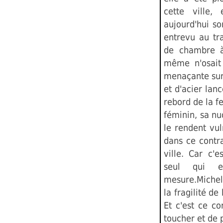
cette ville,
aujourd'hui so
entrevu au tr
de chambre à
même n'osait 
menaçante sur 
et d'acier lanc
rebord de la f
féminin, sa nu
le rendent vul
dans ce contra
ville. Car c'
seul qui e
mesure.Michell
la fragilité de 
Et c'est ce co
toucher et de p