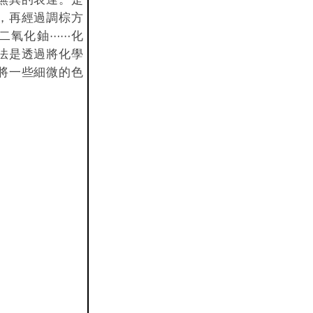
，再經過調棕方
二氧化鈾⋯⋯化
法是透過將化學
將一些細微的色
。