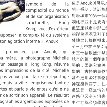
這是Anouk與母
symbole de la
的一番話，這話概
complexité du monde
對座城市的第一個
et de son organisation
嫻此行並不是要為
structurelle, Hong
但這座城市中那些
Kong, vue d'extérieur
的影像深深吸引了
 supposer la complexité du système
禁地拿起攝影機來
 son agitation interne ». Anouk
至三月中在巴黎Du
se prononcée par Anouk, qui
出三十幅銀鹽沖晒
a mère, la photographe Michelle
城市的第一個印象
d'un passage à Hong Kong, résume
勝的，因為它會將
s impressions de la cité. Michelle
型的、古怪的事物
 pas venue pour faire un reportage
甚至把那些將事物
 mais la ville l'emprisonna tant de
神秘感揭露了。住
tes et parfois violentes qu'elle ne
道這是一座無情的
 de sortir son appareil. Le résultat
迷惑但又令人沮喪
tographies argentiques exposées de
中生存就必須學會