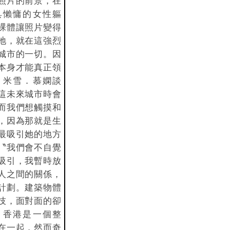
照片的前景，在
具懶慵的女性軀
裸體讓照片變得
地，就在這強烈
城市的一切。因
本身才能真正領
。米雪．慕嫻談
這未來城市時會
而我們想觸摸和
，因為那就是生
最吸引她的地方
〝我們會不自覺
吸引，我暫時放
人之間的關係，
計劃。建築物體
技，面對面的卻
，香港是一個整
在一起，然而奇