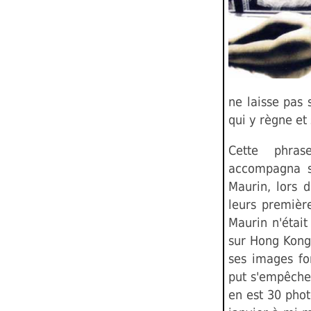
ne laisse pas
qui y règne et
Cette phra
accompagna s
Maurin, lors 
leurs première
Maurin n'était
sur Hong Kong,
ses images for
put s'empêcher
en est 30 pho