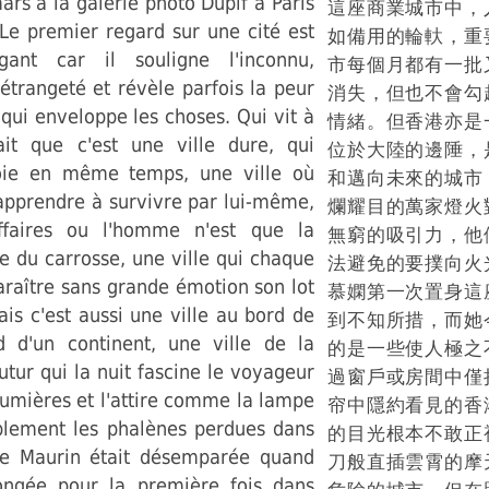
ars à la galerie photo Dupif à Paris
這座商業城市中，
Le premier regard sur une cité est
如備用的輪軑，重
igant car il souligne l'inconnu,
市每個月都有一批
l'étrangeté et révèle parfois la peur
消失，但也不會勾
qui enveloppe les choses. Qui vit à
情緒。但香港亦是
it que c'est une ville dure, qui
位於大陸的邊陲，
roie en même temps, une ville où
和邁向未來的城市
apprendre à survivre par lui-même,
爛耀目的萬家燈火
affaires ou l'homme n'est que la
無窮的吸引力，他
 du carrosse, une ville qui chaque
法避免的要撲向火
araître sans grande émotion son lot
慕嫻第一次置身這
ais c'est aussi une ville au bord de
到不知所措，而她
d d'un continent, une ville de la
的是一些使人極之
futur qui la nuit fascine le voyageur
過窗戶或房間中僅
lumières et l'attire comme la lampe
帘中隱約看見的香
ablement les phalènes perdues dans
的目光根本不敢正
lle Maurin était désemparée quand
刀般直插雲霄的摩
ongée pour la première fois dans