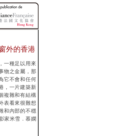
窗外的香港
，一種足以用來
事物之金屬，那
為它不會和任何
港，一片建築新
個複雜和有結構
外表看來很難想
雜和內部的不穩
（攝影家米雪．慕嫻