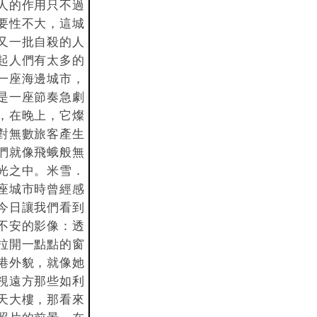
人的作用只不過
要性不大，這城
又一批自殺的人
起人們有太多的
一座海邊城市，
是一座節奏急劇
，在晚上，它燦
對無數旅客產生
們就像飛蛾般無
光之中。米雪．
座城市時曾經感
今日讓我們看到
不安的影像：透
拉開一點點的窗
港外貌，就像她
視遠方那些如利
天大樓，那看來