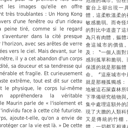
危險的城市。但在
 et les images qu'elle en offre
窗台上卻出現一
nt très troublantes : Un Hong Kong
體，這柔軟溫柔的
avers d'une fenêtre ou d'un rideau
敏感脆弱。而奇怪
 peine tiré, comme si le regard
的對比中道盡了這
s'aventurer dans la cité presque
為只有肉體，軀體
l'horizon, avec ses arêtes de verre
會這城市的價值
ées vers le ciel. Mais devant, sur le
及：〝一個人面對
enêtre, il y a cet abandon d'un corps
感到孤單和脆弱。
dité, sa douceur et sa tendresse qui
保護的就是那軀體
nérable et fragile. Et curieusement
命。〞這座城市中
ste extrême, tout est dit sur cette
就是那種孤獨感：
est le physique, le corps lui-même
地被這石屎森林所
n appréhendera la véritable
下準備研究植物與
e Maurin parle de « l'isolement et
集中處理這額外的
l'individu face à cette cité futuriste.
現了大膽的人類科
rps, ajoute-t-elle, qu'on a envie de
又是傳統的竹棚
rotéger car la vie est là. » De cette
體，一切都互相連