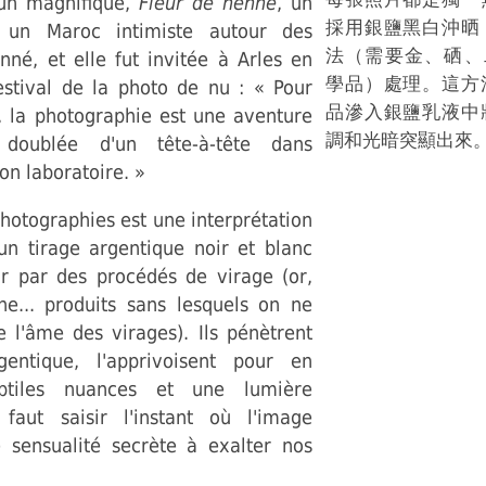
'un magnifique,
Fleur de henné
, un
採用銀鹽黑白沖晒
 un Maroc intimiste autour des
法（需要金、硒、
né, et elle fut invitée à Arles en
學品）處理。這方
stival de la photo de nu : « Pour
品滲入銀鹽乳液中
e, la photographie est une aventure
調和光暗突顯出來
 doublée d'un tête-à-tête dans
on laboratoire. »
otographies est une interprétation
un tirage argentique noir et blanc
r par des procédés de virage (or,
ne... produits sans lesquels on ne
e l'âme des virages). Ils pénètrent
gentique, l'apprivoisent pour en
ubtiles nuances et une lumière
 faut saisir l'instant où l'image
 sensualité secrète à exalter nos