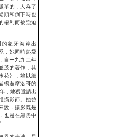
孤單的，人為了
暢順和倒下時也
的權利而被強迫
洲的象牙海岸出
系，她同時熱愛
，自一九九二年
並茂的著作，其
沫花》，她以細
者暢遊摩洛哥的
四年，她獲邀請出
體攝影節。她曾
來說，攝影既是
，也是在黑房中
〞
無異的表達。是