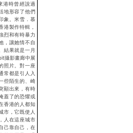
親來港時曾經說過
括地形容了他們
印象。米雪．慕
香港製作特輯，
強烈和有時暴力
她，讓她情不自
。結果就是一月
pit攝影畫廊中展
的照片。對一座
通常都是引人入
一些陌生的、崎
突顯出來，有時
掩蓋了的恐懼或
在香港的人都知
城市，它既使人
，人在這座城市
自己靠自己，在