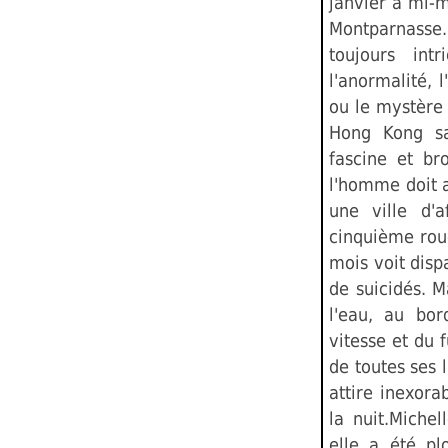
janvier à mi-m
Montparnasse.
toujours intr
l'anormalité, 
ou le mystère 
Hong Kong sa
fascine et b
l'homme doit 
une ville d'
cinquième roue
mois voit disp
de suicidés. M
l'eau, au bor
vitesse et du 
de toutes ses 
attire inexor
la nuit.Miche
elle a été pl