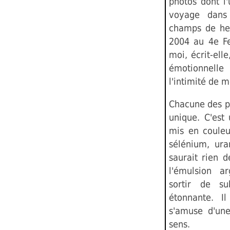
photos dont l
voyage dans
champs de hen
2004 au 4e Fe
moi, écrit-ell
émotionnelle
l'intimité de m
Chacune des ph
unique. C'est 
mis en couleu
sélénium, ura
saurait rien d
l'émulsion ar
sortir de s
étonnante. Il
s'amuse d'une
sens.