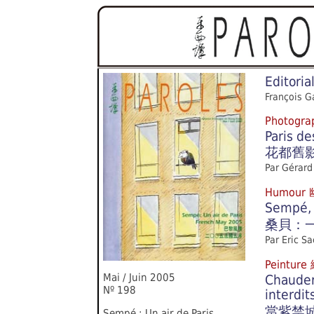
Editoria
François 
Photogr
Paris d
花都舊
Par Gérard
Humou
Sempé, 
桑貝：
Par Eric S
Peintur
Mai / Juin 2005
Chauderl
Nº 198
interdits
當紫禁
Sempé : Un air de Paris,