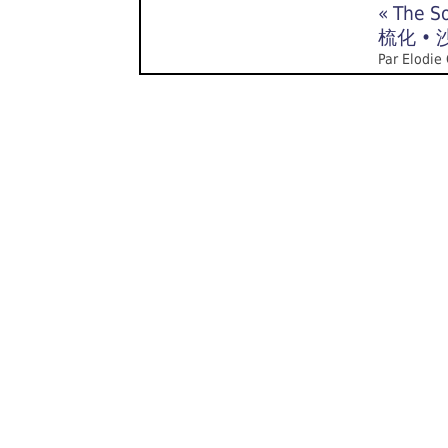
« The S
梳化 • 
Par Elodie