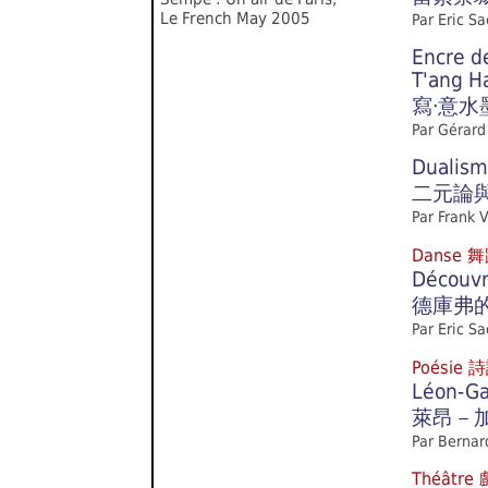
Le French May 2005
Par Eric S
Encre de
T'ang 
寫‧意水
Par Gérard
Dualism
二元論
Par Frank 
Danse 
Découvre
德庫弗
Par Eric S
Poésie 
Léon-Gab
萊昂－
Par Bernar
Théâtre