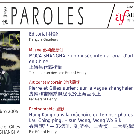
Editorial
社論
François Gaudeau
Musée 藝術館新知
MOCA SHANGHAI : un musée international d’ar
en Chine
上海當代藝術館
Texte et interview par Gérard Henry
Art contemporain 當代藝術
Pierre et Gilles surfent sur la vague shanghaie
皮爾和吉爾乘風破浪於上海巨浪上
Par Gérard Henry
Photographie 攝影
obre 2005
Hong Kong dans la mâchoire du temps : photos
Lau Ching-ping, Hisun Wong, Wong Wo Bik
香港觀記 — 朱德華、劉清平、王希慎、王禾壁攝
e et Gilles
 SHANGHAI
Par Gérard Henry