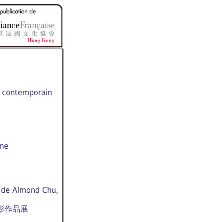
t contemporain
nne
 de Almond Chu,
影作品展