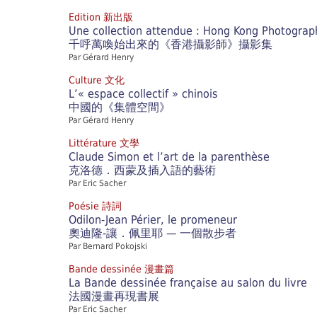
Edition 新出版
Une collection attendue : Hong Kong Photograp
千呼萬喚始出來的《香港攝影師》攝影集
Par Gérard Henry
Culture 文化
L’« espace collectif » chinois
中國的《集體空間》
Par Gérard Henry
Littérature 文學
Claude Simon et l’art de la parenthèse
克洛德．西蒙及插入語的藝術
Par Eric Sacher
Poésie 詩詞
Odilon-Jean Périer, le promeneur
奧迪隆-讓．佩里耶 — 一個散步者
Par Bernard Pokojski
Bande dessinée 漫畫篇
La Bande dessinée française au salon du livre
法國漫畫再現書展
Par Eric Sacher