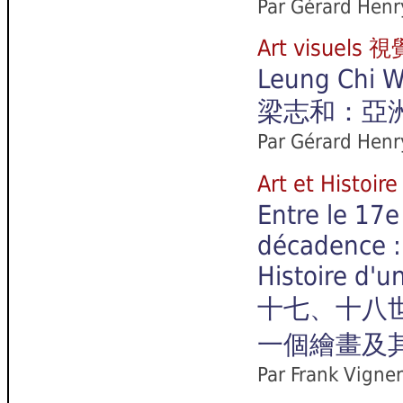
Par Gérard Henr
Art visuels
Leung Chi Wo
梁志和：亞
Par Gérard Henr
Art et Hist
Entre le 17e
décadence :
Histoire d'u
十七、十八
一個繪畫及其
Par Frank Vigne