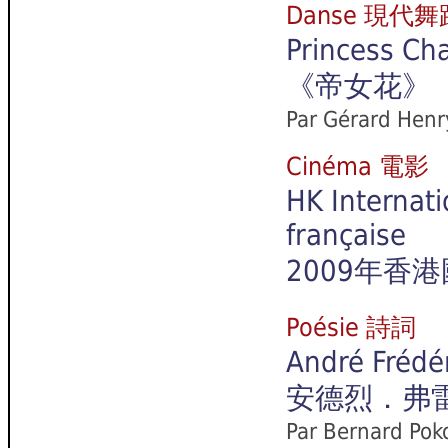
Danse 現代舞
Princess Ch
《帝女花》
Par Gérard Henr
Cinéma 電影
HK Internati
française
2009年香
Poésie 詩詞
André Frédé
安德烈．弗
Par Bernard Poko