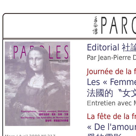
Editorial
社
Par Jean-Pierre
Journée de 
Les « Femmes
法國的〝女
E
ntretien avec 
La fête de l
« De l'amou