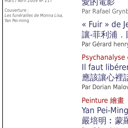
愛的電影
Mars / Avril 2009
Nº 217
Couverture :
Par Rafael Gr
Les funérailles de Monna Lisa,
Yan Pei-ming
« Fuir » de 
讓-菲利浦
Par Gérard henr
Psychanaly
Il faut libér
應該讓心裡
Par Dorian Malo
Peinture 繪畫
Yan Pei-Ming
嚴培明︰蒙