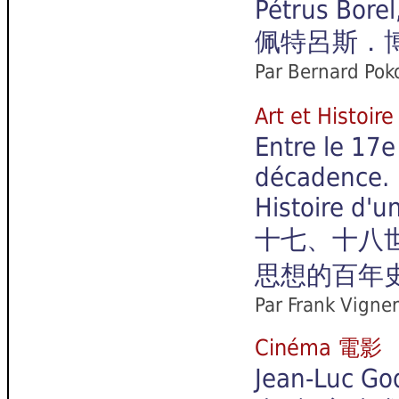
Pétrus Borel
佩特呂斯．
Par Bernard Poko
Art et Hist
Entre le 17e
décadence.
Histoire d'u
十七、十八
思想的百年
Par Frank Vigne
Cinéma 電影
Jean-Luc God