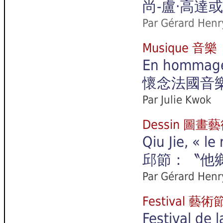
尚-盧‧高達
Par
Gérard Henr
Musique 音樂
En hommage
懷念法國音樂
Par Julie Kwok
Dessin 圖畫
Qiu Jie, « le
邱節：〝他
Par Gérard Henr
Festival 藝術
Festival de 