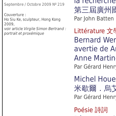
la recherche
Septembre / Octobre 2009
Nº 219
第三屆廣州國
Couverture :
Par John Batt
Ho Siu Ke, sculpteur, Hong Kong
2009,
voir article
Virgile Simon Bertrand :
Littérature 
portrait et proxémique
Bernard Werb
avertie de A
Anne Ma
Par Gérard Henr
Michel Houel
米歇爾．烏
Par Gérard Henr
Poésie 詩詞