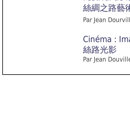
絲綢之路藝
Par Jean Dourvil
Cinéma : Ima
絲路光影
Par Jean Douvill