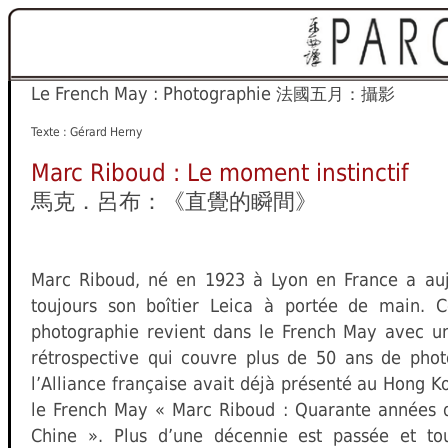
Le French May : Photographie
法國五月：攝影
Texte : Gérard Herny
Marc Riboud : Le moment instinctif
馬克．呂布：《直覺的瞬間》
Marc Riboud, né en 1923 à Lyon en France a auj
toujours son boîtier Leica à portée de main. 
photographie revient dans le French May avec u
rétrospective qui couvre plus de 50 ans de phot
l’Alliance française avait déjà présenté au Hong K
le French May « Marc Riboud : Quarante années 
Chine ». Plus d’une décennie est passée et tou