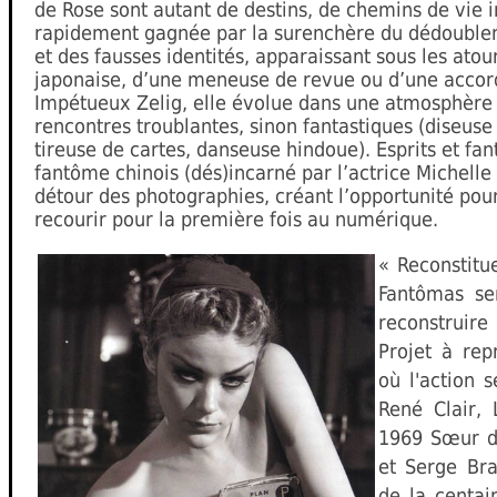
de Rose sont autant de destins, de chemins de vie 
rapidement gagnée par la surenchère du dédouble
et des fausses identités, apparaissant sous les atou
japonaise, d’une meneuse de revue ou d’une accor
Impétueux Zelig, elle évolue dans une atmosphère 
rencontres troublantes, sinon fantastiques (diseus
tireuse de cartes, danseuse hindoue). Esprits et fa
fantôme chinois (dés)incarné par l’actrice Michelle
détour des photographies, créant l’opportunité pou
recourir pour la première fois au numérique.
« Reconstitu
Fantômas se
reconstruire
Projet à re
où l'action 
René Clair, 
1969 Sœur d
et Serge Bra
de la centai