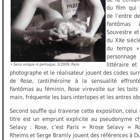
du film qui 
de l’entre d
Fantômas 
Souvestre et
du XXe siècl
du temps »
personnage 
littéraire e
•
Sens unique ni perruque,
3/2009, Paris
photographe et le réalisateur jouent des codes surr
de Rose, (anti)héroïne à la sensualité effront
Fantômas au féminin, Rose virevolte sur les toits 
main, fréquente les bars interlopes et les antres ob
Second souffle qui traverse cette exposition, celu
titre est un emprunt explicite au pseudonyme cho
Selavy : Rose, c’est Paris = Rrose Selavy = Ro
Rheims et Serge Bramly jouent des références à 