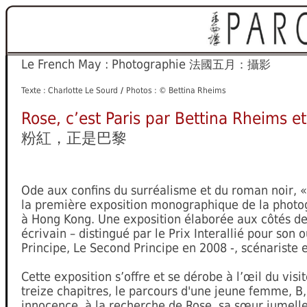
Le French May : Photographie
法國五月：攝影
Texte : Charlotte Le Sourd
/
Photos : © Bettina Rheims
Rose, c’est Paris par Bettina Rheims e
粉紅，正是巴黎
Ode aux confins du surréalisme et du roman noir, « 
la première exposition monographique de la photo
à Hong Kong. Une exposition élaborée aux côtés d
écrivain – distingué par le Prix Interallié pour son
Principe, Le Second Principe en 2008 -, scénariste et
Cette exposition s’offre et se dérobe à l’œil du visite
treize chapitres, le parcours d'une jeune femme, B,
innocence, à la recherche de Rose, sa sœur jumelle