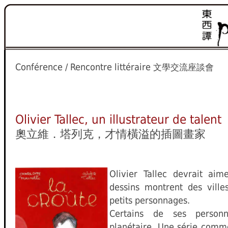
Conférence / Rencontre littéraire
文學交流座談會
Olivier Tallec, un illustrateur de talent
奧立維．塔列克，才情橫溢的插圖畫家
Olivier Tallec devrait a
dessins montrent des ville
petits personnages.
Certains de ses person
planétaire. Une série comme 