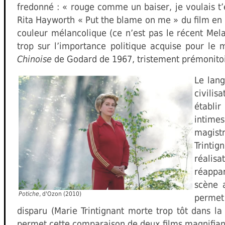
fredonné : « rouge comme un baiser, je voulais t’
Rita Hayworth « Put the blame on me » du film en no
couleur mélancolique (ce n’est pas le récent Mela
trop sur l’importance politique acquise pour le 
Chinoise
de Godard de 1967, tristement prémonitoi
Le lang
civilis
établir
intimes
magist
Trintig
réalisa
réappar
scène 
Potiche
, d'Ozon (2010)
permet 
disparu (Marie Trintignant morte trop tôt dans la 
permet cette comparaison de deux films magnifiant