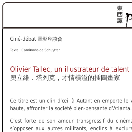
Ciné-débat
電影座談會
Texte : Caminade-de Schuytter
Olivier Tallec, un illustrateur de talent
奧立維．塔列克，才情橫溢的插圖畫家
C
e titre est un clin d’œil à Autant en emporte le v
haute, affronter la société bien-pensante d’Atlanta.
C’est forte de son amour transgressif du ciné
s’opposer aux autres militants, enclins à exclur