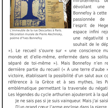
miroitements d
dévoilant une
Bonnefoy à cette 
passionnée de
l’esprit de Hege
L'immeuble de la rue Descartes à Paris.
espace infini re
Décoration murale de Pierre Alechinsky,
une négativité 
poème d'Yves Bonnefoy
souhait de le dép
»). Le recueil s’ouvre sur « une conscience m
monde et d’elle-même, enfermée dans sa solitud
séparé de toi-même »). Mais Bonnefoy n’en re
dernière partie du recueil (« A une terre d’aube »)
victoire, établissant la possibilité d’un salut aux c
référence à la Grèce et à ses mythes, les Pa
emblématique permettant la traversée du négatif
Les légendes du cycle arthurien ajouteront à la 
Je ne sais pas si je suis vainqueur. Mais j'ai sais
D’un grand cœur l’arme enclose dans la pierre