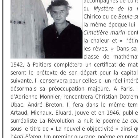
accompagnés de colla
du
Mystère de la 
Chirico ou de
Boule 
la même époque lui 
Cimetière marin
dont 
la chaleur et « l’éti
les rêves. » Dans sa 
classe de mathémat
1942, à Poitiers complétera un certificat de ma
seront le prétexte de son départ pour la capita
suivante. Il conservera pour celles-ci un réel intérê
désormais sa préoccupation majeure. A Paris, il
d’Adrienne Monnier, rencontrera Christian Dotrem
Ubac, André Breton. Il fera dans le même temps
Artaud, Michaux, Eluard, Jouve et en 1946, publ
surréaliste La Révolution la nuit le poème
Le co
sous le titre de « La nouvelle objectivité » ainsi
l’
Anti-Platon
. Un premier ouvrage, poème en prose,