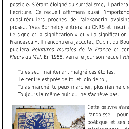
possible. S’étant éloigné du surréalisme, il parler
l’écriture. Ce recueil affirmera aussi l’import
quasi-réguliers proches de l'alexandrin avois
prose... Yves Bonnefoy entrera au CNRS et inscri
Le signe et la signification » et « La significatio
Francesca ». Il rencontrera Jaccotet, Dupin, du Bo
publiera
Peintures murales de la France
et con
Fleurs du Mal
. En 1958, verra le jour son recueil
Hi
Tu es seul maintenant malgré ces étoiles,
Le centre est près de toi et loin de toi,
Tu as marché, tu peux marcher, plus rien ne c
Toujours la même nuit qui ne s'achève pas.
Cette œuvre s'anc
l'angoisse pou
poétique et ses 