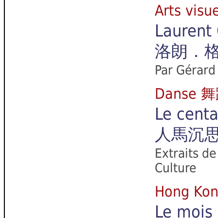
Arts vi
Laurent 
洛朗．
Par Gérard
Danse
Le centa
人馬沉
Extraits de
Culture
Hong Ko
Le mois 