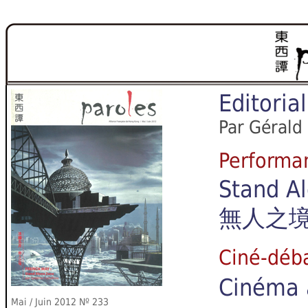
Editorial
Par
Gérald 
Perform
Stand A
無人之
Ciné-d
Cinéma 
Mai / Juin 2012
Nº 233