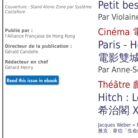
Petit be
Couverture :
Stand Alone Zone par Système
Castafiore
Par Violai
Cinéma
Publié par :
l'Alliance Française de Hong Kong
Paris -
Directeur de la publication :
Gérald Candelle
電影雙城
Rédacteur en chef
Gérard Henry
Par Anne-S
Théâtr
Hitch : 
希治閣 
Jacques Weber « E
雅克．韋伯「生命