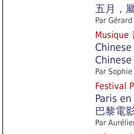
五月，
Par
Gérard
Musiqu
Chinese 
Chine
Par
Sophie 
Festiva
Paris en
巴黎電
Par
Aurélie