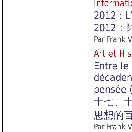
Informa
2012 : L
2012
Par
Frank 
Art et 
Entre le
décadenc
pensée 
十七、
思想的百
Par
Frank 