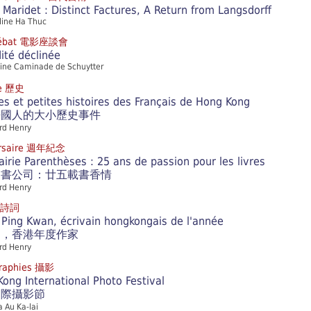
 Maridet : Distinct Factures, A Return from Langsdorff
line Ha Thuc
débat 電影座談會
ité déclinée
aine Caminade de Schuytter
re 歷史
s et petites histoires des Français de Hong Kong
法國人的大小歷史事件
rd Henry
ersaire 週年紀念
rairie Parenthèses : 25 ans de passion pour les livres
圖書公司：廿五載書香情
rd Henry
e 詩詞
Ping Kwan, écrivain hongkongais de l'année
鈞，香港年度作家
rd Henry
raphies 攝影
ong International Photo Festival
國際攝影節
a Au Ka-lai