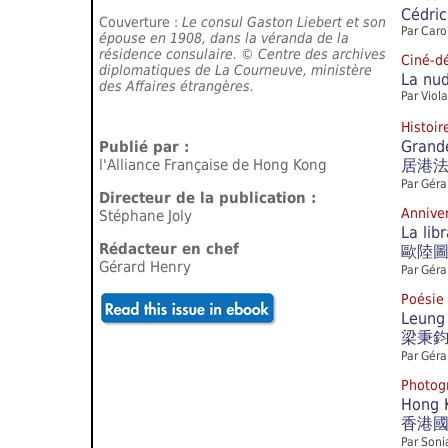
Cédric
Couverture :
Le consul Gaston Liebert et son
Par Caro
épouse en 1908, dans la véranda de la
résidence consulaire. © Centre des archives
Ciné-
diplomatiques de La Courneuve, ministère
La nud
des Affaires étrangères.
Par Viol
Histoi
Grande
Publié par :
l'Alliance Française de Hong Kong
居港
Par Géra
Directeur de la publication :
Anniv
Stéphane Joly
La lib
Rédacteur en chef
歐陸
Gérard Henry
Par
Géra
Poési
Leung 
梁秉
Par
Géra
Photog
Hong K
香港
Par
Soni