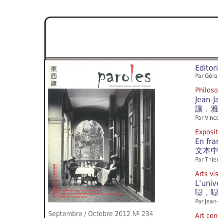
Editori
Par Géra
Philos
Jean-J
讓．
Par Vinc
Exposi
En fra
文本
Par Thie
Arts 
L’univ
嘭，
Par Jean
Septembre / Octobre 2012
Nº 234
Art c