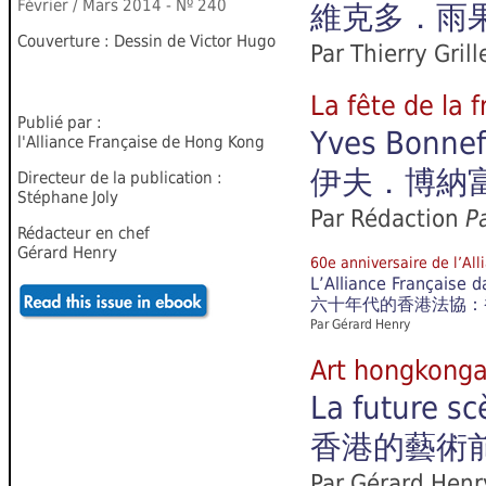
Février / Mars 2014
-
N
º
240
維克多．雨果
Couverture : Dessin de Victor Hugo
Par Thierry Grill
La fête de 
Publié par :
Yves Bonnefo
l'Alliance Française de Hong Kong
伊夫．博納
Directeur de la publication :
Stéphane Joly
Par
Rédaction
Pa
Rédacteur en chef
Gérard Henry
60e anniversaire de 
L’Alliance Française 
六十年代的香港法協：
Par
Gérard Henry
Art hongkon
La future s
香港的藝術
Par
Gérard Henr