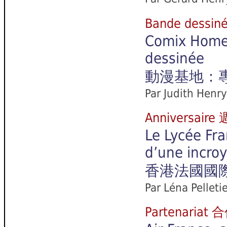
Bande dessi
Comix Home 
dessinée
動漫基地：
Par Judith Henry
Anniversair
Le Lycée Fra
d’une incroy
香港法國國
Par Léna Pelleti
Partenariat