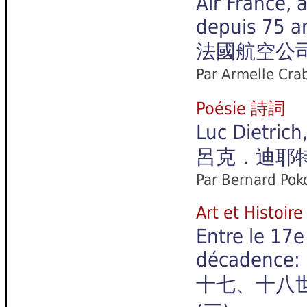
Air France, 
depuis 75 a
法國航空公
Par Armelle Cra
Poésie 詩詞
Luc Dietrich
呂克．迪耶
Par
Bernard Poko
Art et Hist
Entre le 17e
décadence: 
十七、十八