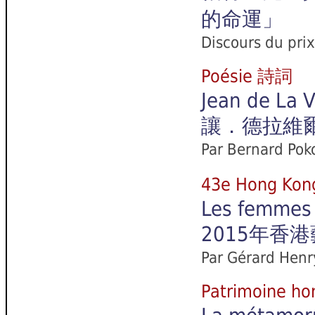
的命運」
Discours du pri
Poésie 詩詞
Jean de La V
讓．德拉維
Par Bernard Poko
43e Hong K
Les femmes 
2015年香
Par Gérard Henr
Patrimoine 