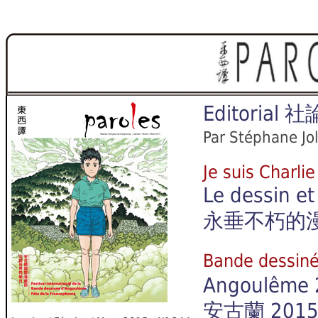
Editorial
社
Par Stéphane Jo
Je suis Charlie
Le dessin et
永垂不朽的
Bande dessi
Angoulême 2
安古蘭 20