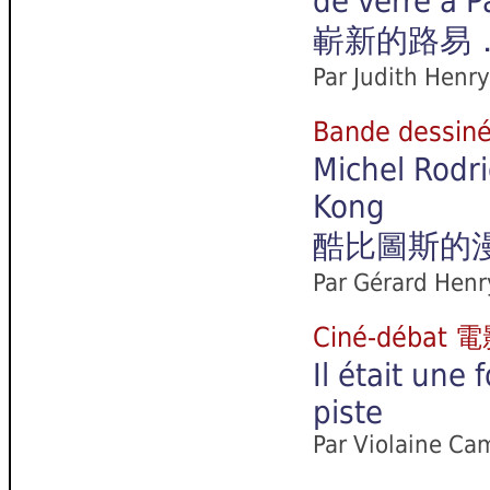
de verre à P
嶄新的路易
Par Judith Henry
Bande dessi
Michel Rodri
Kong
酷比圖斯的
Par
Gérard Henr
Ciné-débat
Il était une 
piste
Par Violaine Ca