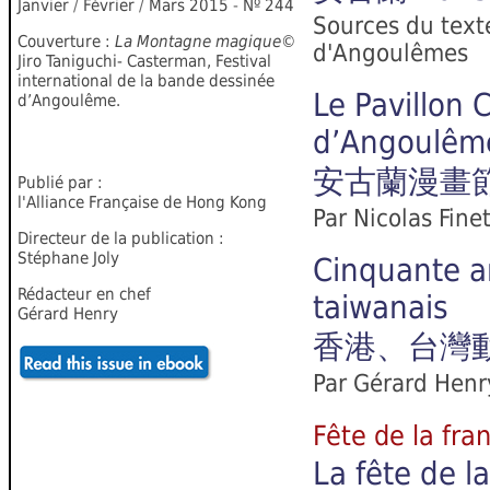
Janvier
/
Février
/
Mars 2015
-
Nº 2
44
Sources du texte
Couverture :
La Montagne magique
©
d'Angoulêmes
Jiro Taniguchi- Casterman, Festival
international de la bande dessinée
Le Pavillon C
d’Angoulême.
d’Angoulêm
安古蘭漫畫
Publié par :
l'Alliance Française de Hong Kong
Par Nicolas Fine
Directeur de la publication :
Stéphane Joly
Cinquante a
Rédacteur en chef
taiwanais
Gérard Henry
香港、台灣
Par Gérard Henr
Fête de la 
La fête de 