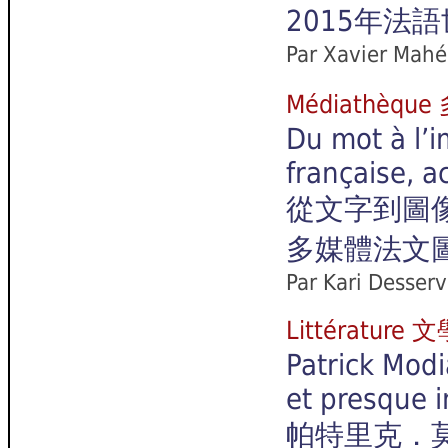
2015年法
Par Xavier Mahé
Médiathèq
Du mot à l’i
française, a
從文字到圖
多媒體法文
Par Kari Desser
Littérature 
Patrick Mod
et presque i
帕特里克．