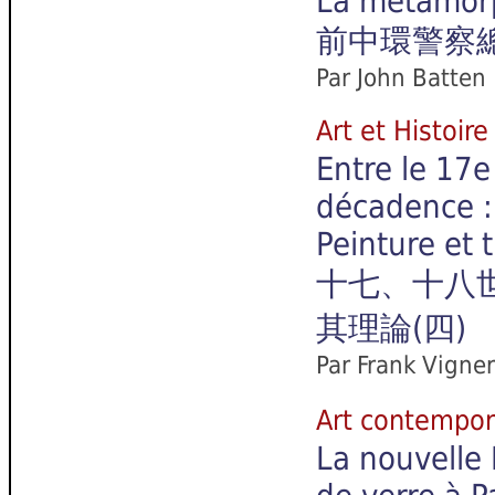
La métamorp
前中環警察
Par John Batten
Art et Hist
Entre le 17e
décadence :
Peinture et t
十七、十八
其理論(四)
Par Frank Vigne
Art contemp
La nouvelle 