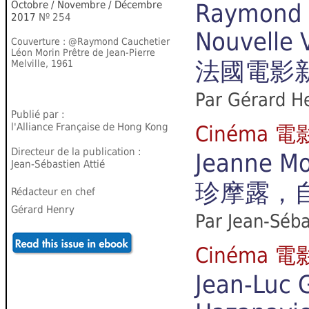
Octobre / Novembre / Décembre
Raymond C
2017
Nº 254
Nouvelle 
Couverture : @Raymond Cauchetier
Léon Morin Prêtre de Jean-Pierre
法國電影
Melville, 1961
Par Gérard H
Publié par :
l'Alliance Française de Hong Kong
Cinéma 電
Directeur de la publication :
Jeanne Mo
Jean-Sébastien Attié
珍摩露，
Rédacteur en chef
Gérard Henry
Par Jean-Séba
Cinéma 電
Jean-Luc 