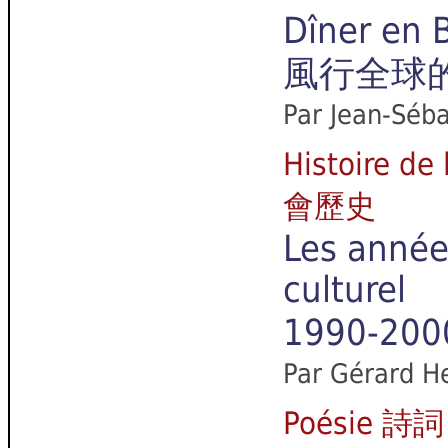
Dîner en 
風行全球的Dî
Par Jean-Séba
Histoire d
會歷史
Les année
culturel
1990-
Par Gérard H
Poésie 詩詞