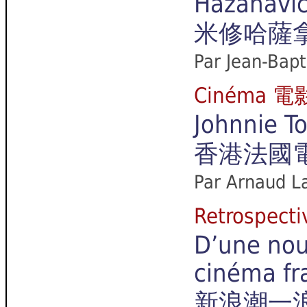
Hazanavic
米修哈薩
Par Jean-Bap
Cinéma 電
Johnnie T
香港法國電
Par Arnaud L
Retrospec
D’une nou
cinéma fr
新浪潮一