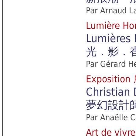
Par Arnaud L
Lumière 
Lumières 
光．影．
Par Gérard H
Exposition
Christian 
夢幻設計師 C
Par Anaëlle C
Art de v