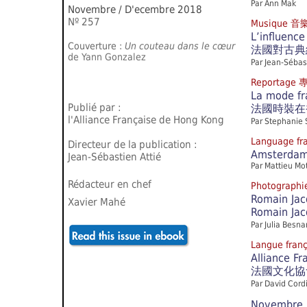
Par Ann Mak
Novembre / D'ecembre 2018
Nº 257
Musique 音
L’influence
Couverture :
Un couteau dans le cœur
法國對古典
de Yann Gonzalez
Par Jean-Sébas
Reportage
La mode fr
Publié par :
法國時裝在香
l'Alliance Française de Hong Kong
Par Stephanie 
Language f
Directeur de la publication :
Amsterdam,
Jean-Sébastien Attié
Par Mattieu Mo
Rédacteur en chef
Photograph
Romain Jac
Xavier Mahé
Romain J
Par Julia Besna
Langue fra
Alliance Fr
法國文化協
Par David Cord
Novembre 