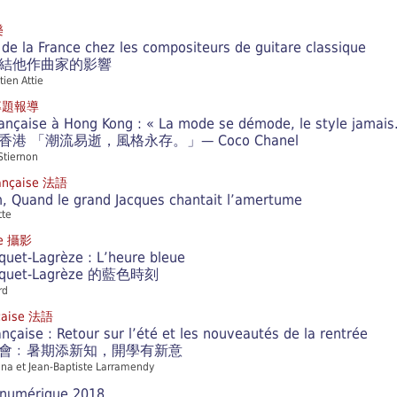
樂
 de la France chez les compositeurs de guitare classique
結他作曲家的影響
ti
en Attie
 專題報導
ançaise à Hong Kong : « La mode se démode, le style jamais
港 「潮流易逝，風格永存。」— Coco Chanel
Stiernon
rançaise 法語
 Quand le grand Jacques chantait l’amertume
tte
ie 攝影
quet-Lagrèze : L’heure bleue
acquet-Lagrèze 的藍色時刻
rd
nçaise 法語
ançaise : Retour sur l’été et les nouveautés de la rentrée
會﹕暑期添新知，開學有新意
ina et Jean-Baptiste Larramendy
numérique 2018