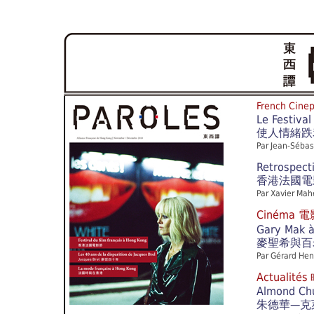
French Ci
Le Festiva
使人情緒跌
Par Jean-Sébast
Retrospect
香港法國電
Par Xavier Mah
Cinéma 電
Gary Mak à
麥聖希與百
Par Gérard Hen
Actualités
Almond Chu
朱德華—克