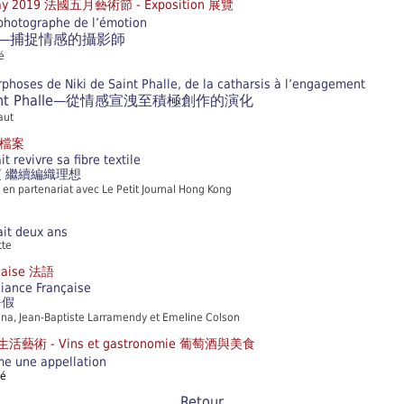
May 2019 法國五月藝術節 - Exposition 展覽
 photographe de l’émotion
onis—捕捉情感的攝影師
é
hoses de Niki de Saint Phalle, de la catharsis à l’engagement
 Saint Phalle—從情感宣洩至積極創作的演化
aut
題檔案
t revivre sa fibre textile
 繼續編織理想
l en partenariat avec Le Petit Journal Hong Kong
ait deux ans
tte
nçaise 法語
lliance Française
暑假
ina, Jean-Baptiste Larramendy et Emeline Colson
re 生活藝術
- Vins et gastronomie 葡萄酒與美食
e une appellation
dé
Retour