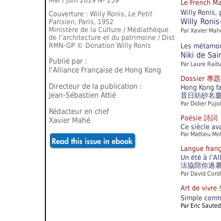
Mai / Juin 2019
Nº 259
Le French 
Willy Ronis,
Couverture :
Willy Ronis,
Le Petit
Willy R
Parisien
, Paris, 1952
Ministère de la Culture / Médiathèque
Par Xavier Mah
de l’architecture et du patrimoine / Dist
RMN-GP © Donation Willy Ronis
Les métamorp
Niki de
Publié par :
Par Laure Raib
l'Alliance Française de Hong Kong
Dossier 專
Directeur de la publication :
Hong Kong fai
Jean-Sébastien Attié
昔日紡紗名廈
Par Didier Pujo
Rédacteur en chef
Poésie 詩詞
Xavier Mahé
Ce siècle av
Par Mattieu Mo
Langue fra
Un été à l’A
法協陪你過
Par David Cord
Art de viv
Simple comm
Par Eric Saute