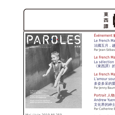
Événemen
Le French May
法國五月，
Par Jean-Sébast
Le Frenc
La sélection
《東西譚》
Le French
L’amour sous
多姿多采的
Par Jenny Bau
Portrait 
Andrew Yuen,
文化界的紳
Par Catherine 