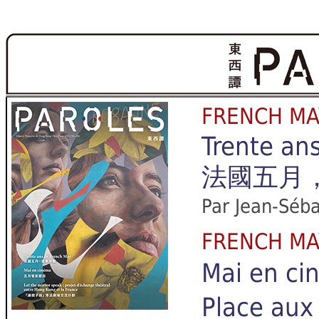
FRENCH 
Trente an
法國五月
Par Jean-Séba
FRENCH 
Mai en 
Place a