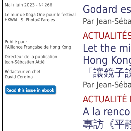
Mai / Juin 2023 -
Nº
2
6
6
Godard 
Le mur de Koga One pour le festival
Par Jean-Séba
HKWALLS, Photo©Paroles
ACTUALIT
Publié par :
Let the mi
l'Alliance Française de Hong Kong
Directeur de la publication :
Hong Kong
Jean-Sébastien Attié
「讓鏡子
Rédacteur en chef
David Cordina
Par Jean-Séba
ACTUALIT
A la renc
專訪《平