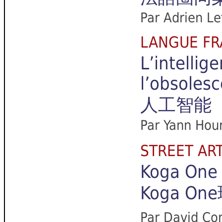
Par Adrien Le
LANGUE F
L’intellig
l’obsolesc
人工智能（
Par Yann Hou
STREET A
Koga One
Koga O
Par David Co