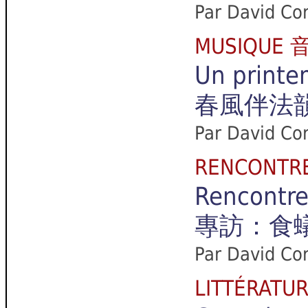
Par David Co
MUSIQUE 
Un printe
春風伴法
Par David Cor
RENCONTR
Rencontre
專訪：食
Par David Co
LITTÉRAT