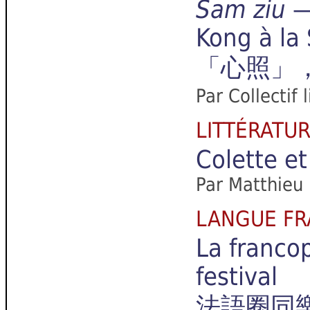
Sam ziu
— 
Kong à la
「心照」
Par Collectif 
LITTÉRATU
Colette e
Par Matthieu
LANGUE F
La francop
festival
法語圈同