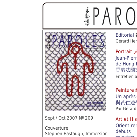
Editorial
Gérard He
Portrai
Jean-Pier
de Hong 
香港法國
Entretien 
Peintur
Un après
與黃仁逵
Par Gérard
Sept / Oct 2007 Nº 209
Art et 
Orient re
Couverture :
débuts
Stephen Eastaugh, Immersion