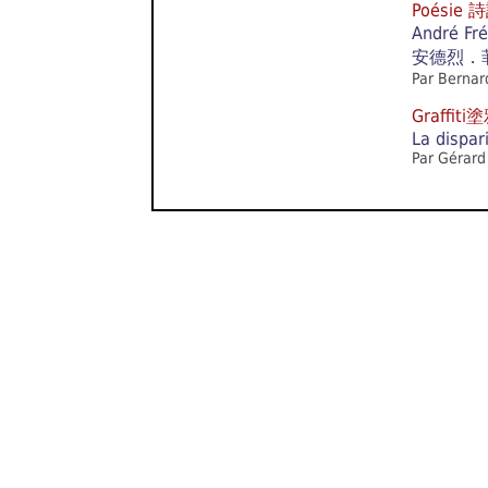
Poésie 
André Fré
安德烈．
Par Bernar
Graffit
La dispar
Par Gérard