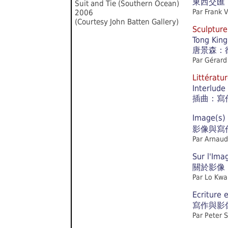
東西交匯 
Suit and Tie (Southern Ocean)
Par Frank 
2006
(Courtesy John Batten Gallery)
Sculptu
Tong King
唐景森：
Par Gérard
Littéra
Interlude
插曲：寫
Image(s) 
影像與寫作
Par Arnaud
Sur l'Imag
關於影像
Par Lo Kwa
Ecriture 
寫作與影
Par
Peter S