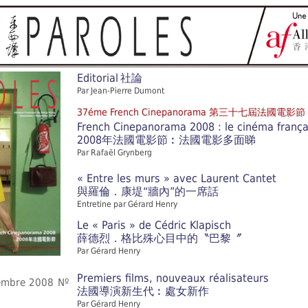
Editorial
社論
Par Jean-Pierre Dumont
37éme French Cinepanorama 第三十七屆法國電影節
French Cinepanorama 2008 : le cinéma françai
2008年法國電影節︰法國電影多面睇
Par Rafaël Grynberg
« Entre les murs » avec Laurent Cantet
與羅倫．康堤“牆內”的一席話
Entretine par Gérard Henry
Le « Paris » de Cédric Klapisch
薛德烈．格比殊心目中的〝巴黎〞
Par Gérard Henry
Premiers films, nouveaux réalisateurs
embre 2008
Nº
法國導演新生代︰處女新作
Par Gérard Henry