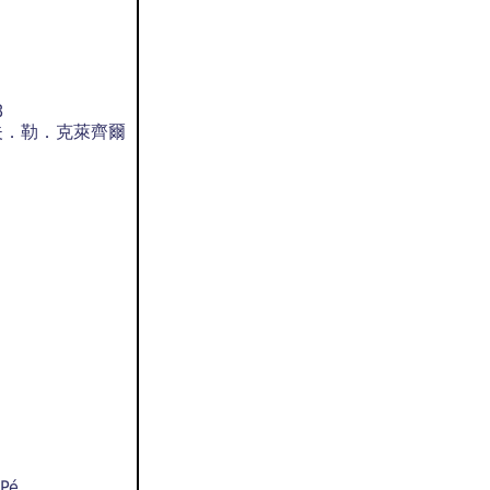
8
塔夫．勒．克萊齊爾
-Pé