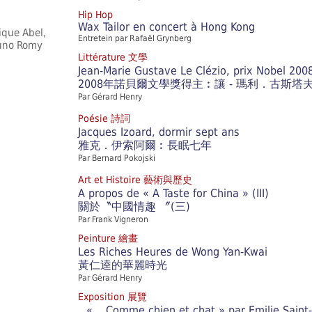
Hip Hop
Wax Tailor en concert à Hong Kong
que Abel,
Entretein par Rafaël Grynberg
runo Romy
Littérature
文學
Jean-Marie Gustave Le Clézio, prix Nobel 200
2008年諾貝爾文學獎得主︰讓 - 瑪利．古斯
Par Gérard Henry
Poésie
詩詞
Jacques Izoard, dormir sept ans
雅克．伊索阿爾︰長眠七年
Par Bernard Pokojski
Art et Histoire
藝術與歷史
A propos de « A Taste for China » (III)
關於〝中國情趣 〞(三)
Par Frank Vigneron
Peinture
繪畫
Les Riches Heures de Wong Yan-Kwai
黃仁逵的華麗時光
Par Gérard Henry
Exposition
展覽
« …Comme chien et chat » par Emilie Saint