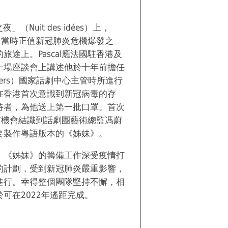
（Nuit des idées）上，
會，當時正值新冠肺炎危機爆發之
途上。Pascal應法國駐香港及
一場座談會上講述他於十年前擔任
lliers）國家話劇中心主管時所進行
在香港首次意識到新冠病毒的存
待者，為他送上第一批口罩。首次
l有機會結識到話劇團藝術總監馮蔚
要製作粵語版本的《姊妹》。
，《姊妹》的籌備工作深受疫情打
的計劃，受到新冠肺炎嚴重影響，
進行。幸得整個團隊堅持不懈，相
可在2022年遙距完成。