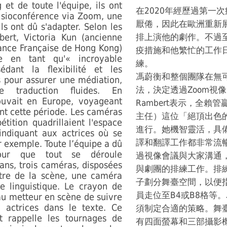
et de toute l'équipe, ils ont
在2020年經歷過第一次疫情
visioconférence via Zoom, une
厭倦，因此在歐洲重新
ls ont dû s'adapter. Selon les
ert, Victoria Kun (ancienne
排上演他的劇作。不過
liance Française de Hong Kong)
疫措施和他繁忙的工作
e en tant qu'« incroyable
練。
sédant la flexibilité et les
馮蔚衡和整個團隊在無
s pour assurer une médiation,
法，決定透過Zoom視像
e traduction fluides. En
rouvait en Europe, voyageant
Rambert表示，全
t cette période. Les caméras
主任）這位「絕頂出色
étition quadrillaient l'espace
進行。她機智靈活，具
indiquant aux actrices où se
譯和翻譯工作都非常流暢。
 exemple. Toute l’équipe a dû
pour que tout se déroule
過視像會議與大家溝通
ns, trois caméras, disposées
與劇團的排練工作。排
tre de la scène, une caméra
子劃分舞臺空間，以便
de linguistique. Le crayon de
員走位至B4或B8格等
 au metteur en scène de suivre
 actrices dans le texte. Ce
須制定合適的策略。舞
t rappelle les tournages de
有四面螢幕和三部攝影