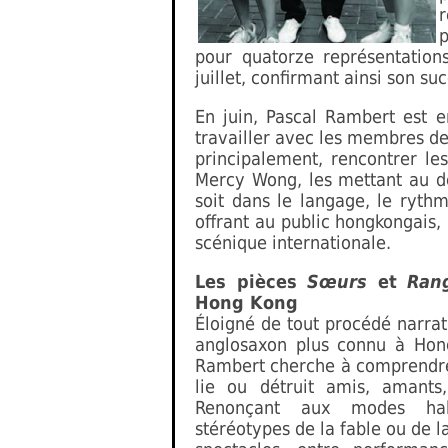
r
pour quatorze représentation
juillet, confirmant ainsi son su
En juin, Pascal Rambert est e
travailler avec les membres d
principalement, rencontrer les
Mercy Wong, les mettant au déf
soit dans le langage, le rythme
offrant au public hongkongais,
scénique internationale.
Les pièces
Sœurs
et
Rang
Hong Kong
Éloigné de tout procédé narrati
anglosaxon plus connu à Hong
Rambert cherche à comprendre
lie ou détruit amis, amants,
Renonçant aux modes habi
stéréotypes de la fable ou de l