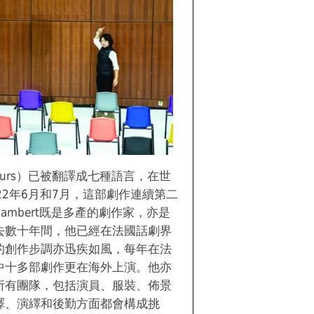
urs）已被翻譯成七種語言，在世
22年6月和7月，這部劇作連續第二
 Rambert既是多產的劇作家，亦是
去數十年間，他已經在法國話劇界
的創作步調亦迅疾如風，每年在法
中十多部劇作更在海外上演。他亦
所有團隊，包括演員、服裝、佈景
譯、演繹和後勤方面都會構成挑