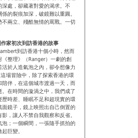
的深處，卻藏著對愛的渴求。不
關係的裂痕加深，破鏡難以重圓。
勢不兩立、殘酷無情的罵戰。一切
劇作家初次到訪香港的故事
l Rambert到訪香港十個小時，然而
《整理》（Ranger）一劇的創
若活於人造氣泡之內，卻令想像力
l在這場冒險中，除了探索香港的環
和陪伴，在這個城市渡過一天，而
逝。在時間的漩渦之中，我們成了
經歷時差、睡眠不足和超現實的環
萬面鏡子，鏡上映照出自己倒置的
有影，讓人不禁自我觀察和反省。
氣泡；一個瞬間，一張隨手抓拍的
激起巨變。