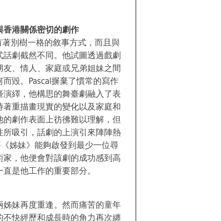
與香港關係密切的劇作
t的戲劇有著別樹一格的敘事方式，而且與
式話劇截然不同。他試圖透過戲劇
朋友、情人、家庭或兄弟姐妹之間
毀。Pascal摒棄了慣常的寫作
臺演繹，他構思的舞臺劇融入了表
時著重描畫現實的變化以及家庭和
他的劇作表面上彷彿難以理解，但
性所吸引，話劇的上演引來陣陣熱
只要《姊妹》能夠啟發到最少一位尋
術家，他便會對該劇的成功感到高
一直是他工作的重要部分。
兩姊妹再度重逢。然而痛苦的童年
的不快經歷和成長時的角力再次纏