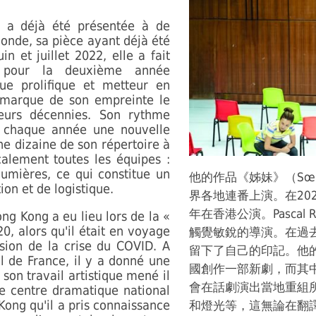
, a déjà été présentée à de
onde, sa pièce ayant déjà été
in et juillet 2022, elle a fait
pour la deuxième année
ue prolifique et metteur en
 marque de son empreinte le
ieurs décennies. Son rythme
ée chaque année une nouvelle
e dizaine de son répertoire à
calement toutes les équipes :
umières, ce qui constitue un
他的作品《姊妹》（Sœ
ion et de logistique.
界各地連番上演。在20
年在香港公演。Pascal
g Kong a eu lieu lors de la «
0, alors qu'il était en voyage
觸覺敏銳的導演。在過
osion de la crise du COVID. A
留下了自己的印記。他
al de France, il y a donné une
國創作一部新劇，而其
 son travail artistique mené il
會在話劇演出當地重組
 le centre dramatique national
Kong qu'il a pris connaissance
和燈光等，這無論在翻