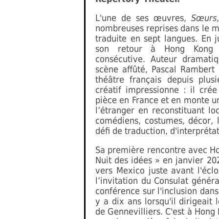
L'une de ses œuvres,
Sœurs
nombreuses reprises dans le m
traduite en sept langues. En ju
son retour à Hong Kong 
consécutive. Auteur dramatiq
scène affûté, Pascal Rambert
théâtre français depuis plus
créatif impressionne : il cr
pièce en France et en monte un
l’étranger en reconstituant lo
comédiens, costumes, décor, l
défi de traduction, d'interprétat
Sa première rencontre avec Hon
Nuit des idées » en janvier 202
vers Mexico juste avant l'écl
l’invitation du Consulat génér
conférence sur l'inclusion dans
y a dix ans lorsqu'il dirigeait
de Gennevilliers. C'est à Hong 