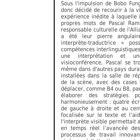
Sous l'impulsion de Bobo Fung 
donc décidé de recourir à la 
expérience inédite à laquelle i
propres mots de Pascal Ramb
responsable culturelle de l'Al
a été leur pierre angulair
interprète-traductrice » pos
compétences interlinguistique
une interprétation et un
visioconférence, Pascal se t
même dans d'autres pays duran
installées dans la salle de rép
de la scène, avec des cases 
déplacer, comme B4 ou B8, par
élaborer des stratégies 
harmonieusement : quatre écra
de gauche à droite et au cen
focalisée sur le texte et l’ai
l'interprète visible permettait
en temps réel l’avancée des
processus de travail innovan