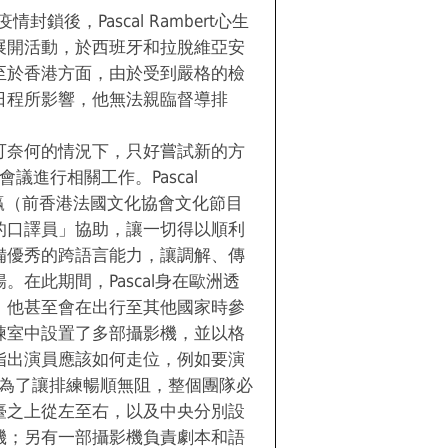
封鎖後，Pascal Rambert心生
展開活動，於西班牙和拉脫維亞安
至於香港方面，由於受到嚴格的檢
日程所影響，他無法親臨督導排
可奈何的情況下，只好嘗試新的方
會議進行相關工作。Pascal
賴管贏（前香港法國文化協會文化節目
的口譯員」協助，讓一切得以順利
備優秀的跨語言能力，讓調解、傳
在此期間，Pascal身在歐洲透
，他甚至會在出行至其他國家時參
練室中設置了多部攝影機，並以格
指出演員應該如何走位，例如要演
。為了讓排練暢順無阻，整個團隊必
臺之上從左至右，以及中央分別設
機；另有一部攝影機負責劇本和語