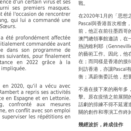
tence d’un certain virus et ses
戰。
ourni ses premiers masques.
nt été l'occasion de rencontrer
在2020年1月的「思想之夜」
 Fung, qui lui a commandé une
Pascal與香港首次相
Sœurs
.
前，他正在前往墨西哥的旅
 a été profondément affectée
澳門總領事館邀請，在
Initialement commandée avant
熱訥維利耶（Gennevi
rbée dans son programme de
的藝術工作。因此，他
es suivantes, pour finalement
在；而同樣是香港的接
stance en 2022 grâce à la
 impliquée.
到訪香港，亦讓Pasca
衡；馮蔚衡委託他，想
 en 2020, qu’il a vécu avec
不過在接下來的兩年多
Rambert a repris ses activités
擊。原在疫情之前展開
e en Espagne et en Lettonie.
g, confronté aux mesures
話劇的排練不得不延遲
ine, en conflit avec son emploi
關的創作和導演工作終於
 superviser les répétitions en
幾經波折，終成佳作