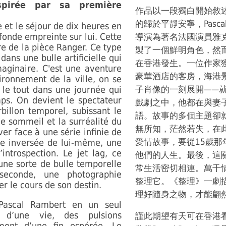
pirée par sa première
作品以一段獨白開始敘
的歸於平靜安寧，Pasca
 et le séjour de dix heures en
fonde empreinte sur lui. Cette
導演為著名法國演員雅克·韋
re de la pièce Ranger. Ce type
製了一個鮮明角色，然
ans une bulle artificielle qui
在香港發生。一位作家
maginaire. C'est une aventure
豪華酒店的客房，海港
ironnement de la ville, on se
 le tout dans une journée qui
子肖像的一刻展開——
ps. On devient le spectateur
戲劇之中，他都在與妻
billon temporel, subissant le
語。故事的多個主題卻
e sommeil et la surréalité du
無所知，茫然若失，在
er face à une série infinie de
愛情故事，要從15歲
ge inversée de lui-même, une
introspection. Le jet lag, ce
他們的人生。最後，這
une sorte de bulle temporelle
常生活密切相連。萬千
 seconde, une photographie
整理它。《整理》一劇
r le cours de son destin.
理好隨身之物，才能翩
 Pascal Rambert en un seul
 d’une vie, des pulsions
謹此期望有天可在香港
ement d’une fin espérée. Le