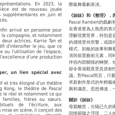
eprésentations. En 2023, la
際級舞臺劇表演。
pièce est de nouveau jouée
s supplémentaires en juin et
《姊妹》和《整理》，
ccès.
Pascal Ramber
在香港更為人熟悉的英
nfin arrivé en personne pour
e la compagnie, et notamment
理解現實世界，特別是
 deux actrices, Karrie Tan et
的感情受何所繫，或因何而
i d'intensifier le jeu, que ce
模式、刻板的故事和舞
 ou l'utilisation de l'espace,
演與裝置藝術元素，同
 l’excellence d’une production
伴侶內部關係的轉變。
卻令香港觀眾受其原創
er
, un lien spécial avec
議。對Pascal而言，
求新創作形式的年輕藝
f et très éloigné d’un théâtre
 Kong, le théâtre de Pascal
興和滿意。思想傳達，
 le réel et notamment ce qui
 familles, frères ou sœurs.
關於《姊妹》
tuels de l'écriture, aux
母親離世，分隔已久的
a mise en scène, il conçoit des
回憶卻隨之浮現，二人