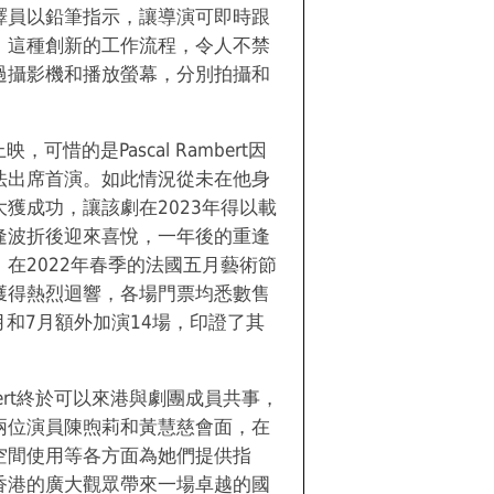
譯員以鉛筆指示，讓導演可即時跟
。這種創新的工作流程，令人不禁
過攝影機和播放螢幕，分別拍攝和
，可惜的是Pascal Rambert因
法出席首演。如此情況從未在他身
獲成功，讓該劇在2023年得以載
逢波折後迎來喜悅，一年後的重逢
在2022年春季的法國五月藝術節
獲得熱烈迴響，各場門票均悉數售
月和7月額外加演14場，印證了其
ambert終於可以來港與劇團成員共事，
兩位演員陳煦莉和黃慧慈會面，在
空間使用等各方面為她們提供指
香港的廣大觀眾帶來一場卓越的國