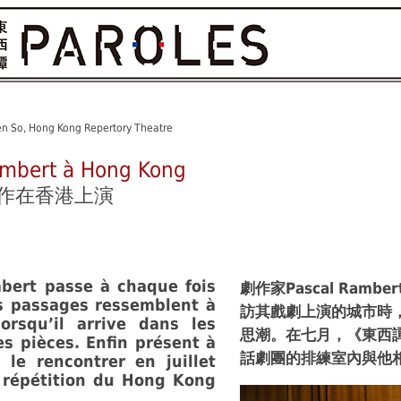
n So, Hong Kong Repertory Theatre
Rambert à Hong Kong
著名劇作在香港上演
bert passe à chaque fois
劇作家Pascal Ram
s passages ressemblent à
訪其戲劇上演的城市時
lorsqu’il arrive dans les
思潮。在七月，《東西譚
es pièces. Enfin présent à
話劇團的排練室內與他
le rencontrer en juillet
e répétition du Hong Kong