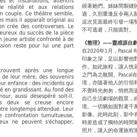
s et installations, attentifs
繞著她們。姊妹間裂縫
e réalité et aux relations
un couple. Ce théâtre semble,
過，久別重逢反令兩人
ès mais il apparaît original au
這次見面最終引發一場
ion crée des controverses. Le
不可逃避，只能面對。
heureux du succès de la pièce
n jeune artiste confronté à de
《整理》——靈感源自
sion reste pour lui une part
在2020年1月，Pasca
印象之深，足以影響他對
作。如此旅程，讓人恍
rouvent après une longue
之門為之敞開。Pasca
s de leur mère, des souvenirs
境，亦隨著他人的引領
ur enfance : des incidents qui
té en grandissant. Au fond des
不覺時光匆匆，悄然而
mour, aussi désespéré soit-il.
自己生活劇場的觀眾，
les deux se creuse encore
境。一切猶如面對著千
ntre longtemps attendue. Leur
影像。此時此刻，影中
 confrontation tumultueuse,
deux ne peuvent s'échapper,
時差造成了獨特的時間
照片，讓人的命運旅程