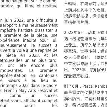
e principalement sur le combo,
言輔助。在鏡頭前，翻
améra, qui filme et restitue
上演員在劇本中的進度
想起電影拍攝，導演透
n juin 2022, une difficulté à
重構整個片段。
'aéroport a malheureusement
mpêché l’artiste d'assister à
2022年6月，該劇正式上映
a première de la pièce, une
遇上機場營運事故而無
xpérience inédite pour lui.
上發生。所幸的是演出大
Heureusement, le succès a
uvert la voie à une reprise de
譽重演。世事多舛，遭
la pièce en 2023, et les
令人倍覺感動。《姊妹》
etrouvailles un an plus tard,
中首次以粵語上演，並
en ont été encore plus
出。2023年，該劇於6
émouvantes. La première
représentation en cantonais
深受觀眾歡迎。
de Sœurs a eu lieu au
rintemps 2022 dans le cadre
到了6月，Pascal R
u French May Arts Festival et
而最重要的便是與劇中
a connu un succès
演出語言、節奏和舞臺
etentissant, affichant complet
導，務求盡善盡美，為
pour toutes les