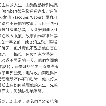
述主角的人生。由滿溢熱情到結尾
l Rambert都為您娓娓道來。這位
伯（Jacques Weber）量身訂
而這並不是他的故事，只因一切都
獲邀到香港領獎，大會安排他入住
景色映入眼簾。故事由作家拿出妻
就在一年之前，她香消玉殞。整場
子聊天，但其實也不過是他自言自
就此一一揭曉。這位作家對香港一
此渡過不尋常的一天。他們之間的
那年說起，這份熾熱的愛一直燃亮著
關乎世界歷史；地緣政治問題與日
情感纏繞著作家的思緒，他只好去
描述主角如何整理他的人生，先整
然而去，與她快樂地重聚。
看到此劇上演，讓我們再次發現和