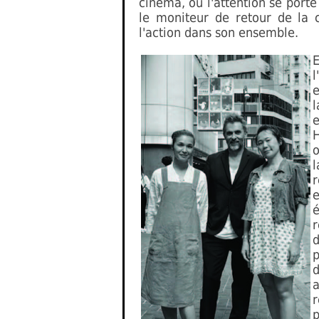
cinéma, où l'attention se port
le moniteur de retour de la c
l'action dans son ensemble.
E
l
e
l
e
o
r
p
d
r