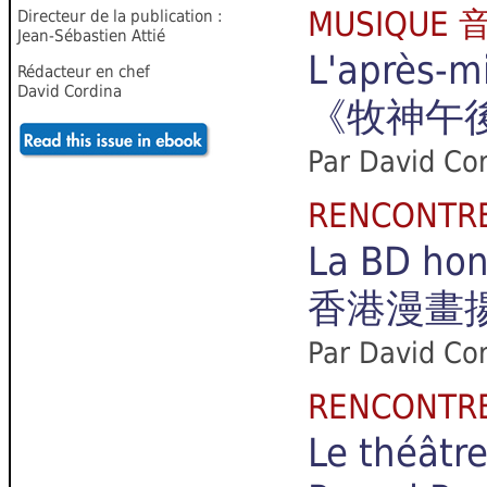
MUSIQUE 
Directeur de la publication :
Jean-Sébastien Attié
L'après-mi
Rédacteur en chef
David Cordina
《牧神午
Par David Cor
RENCONTR
La BD ho
香港漫畫
Par David Co
RENCONTR
Le théâtr