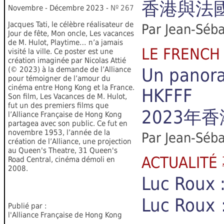
香港與法
Novembre - Décembre 2023 -
Nº
2
6
7
Jacques Tati, le célèbre réalisateur de
Par Jean-Séba
Jour de fête, Mon oncle, Les vacances
de M. Hulot, Playtime… n’a jamais
LE FRENC
visité la ville. Ce poster est une
création imaginée par Nicolas Attié
(© 2023) à la demande de l’Alliance
Un panora
pour témoigner de l’amour du
cinéma entre Hong Kong et la France.
HKFFF
Son film, Les Vacances de M. Hulot,
fut un des premiers films que
2023年
l’Alliance Française de Hong Kong
partagea avec son public. Ce fut en
novembre 1953, l’année de la
Par Jean-Séba
création de l’Alliance, une projection
au Queen's Theatre, 31 Queen's
ACTUALIT
Road Central, cinéma démoli en
2008.
Luc Roux 
Luc R
Publié par :
l'Alliance Française de Hong Kong