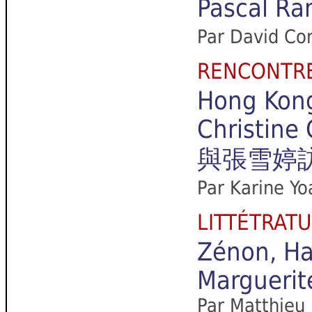
Pascal
Pa
r David Co
RENCONTR
Hong Kong
Christine
與張雪婷
Par Karine Y
LITTÉTRA
Zénon, Ha
Marguerit
Par Matthieu