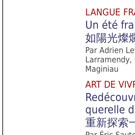
LANGUE F
Un été fr
如陽光燦
Par Adrien Lef
Larramendy, 
Maginiau
ART DE V
Redécouvri
querelle d
重新探索
Par Éric Saut