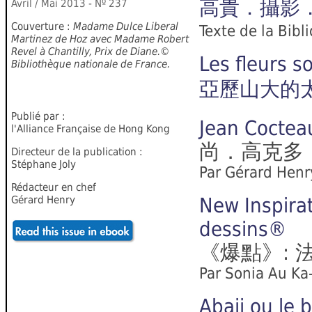
高貴．攝影．大
Avril / Mai
201
3
-
N
º
2
37
Couverture :
Madame Dulce Liberal
Texte de la Bibl
Martinez de Hoz avec Madame Robert
Revel à Chantilly, Prix de Diane.©
Les fleurs s
Bibliothèque nationale de France.
亞歷山大的
Publié par :
Jean Cocteau
l'Alliance Française de Hong Kong
尚．高克多
Directeur de la publication :
Stéphane Joly
Par Gérard Henry
Rédacteur en chef
Gérard Henry
New Inspira
dessins®
《爆點》: 
Par Sonia Au Ka-
Abaji ou le 