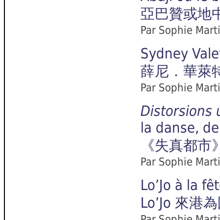
亞巴贊或地
Par Sophie Mart
Sydney Vale
薛尼．華萊
Par Sophie Mart
Distorsions 
la danse, de
《失真都市
Par Sophie Mart
Lo’Jo à la f
Lo’Jo 來
Par Sophie Mart