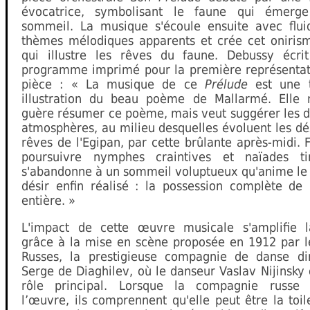
évocatrice, symbolisant le faune qui émerg
sommeil. La musique s'écoule ensuite avec fluid
thèmes mélodiques apparents et crée cet oniris
qui illustre les rêves du faune. Debussy écri
programme imprimé pour la première représentat
pièce : « La musique de ce
Prélude
est une t
illustration du beau poème de Mallarmé. Elle 
guère résumer ce poème, mais veut suggérer les d
atmosphères, au milieu desquelles évoluent les dés
rêves de l'Egipan, par cette brûlante après-midi. 
poursuivre nymphes craintives et naïades ti
s'abandonne à un sommeil voluptueux qu'anime le 
désir enfin réalisé : la possession complète de 
entière. »
L'impact de cette œuvre musicale s'amplifie 
grâce à la mise en scène proposée en 1912 par le
Russes, la prestigieuse compagnie de danse di
Serge de Diaghilev, où le danseur Vaslav Nijinsky
rôle principal. Lorsque la compagnie russe 
l’œuvre, ils comprennent qu'elle peut être la toil