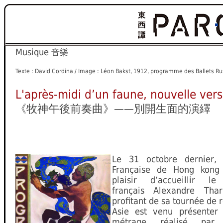
Musique
音樂
Texte : David Cordina / Image : Léon Bakst, 1912, programme des Ballets R
L'après-midi d’un faune, nouvelle vers
《牧神午後前奏曲》——別開生面的演繹
Le 31 octobre dernier, l
Française de Hong kong
plaisir d’accueillir le
français Alexandre Thar
profitant de sa tournée de r
Asie est venu présenter 
métrage réalisé par 