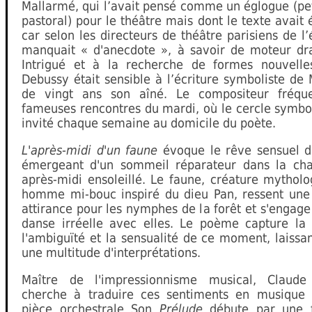
Mallarmé, qui l’avait pensé comme un églogue (pe
pastoral) pour le théâtre mais dont le texte avait 
car selon les directeurs de théâtre parisiens de l’
manquait « d'anecdote », à savoir de moteur dr
Intrigué et à la recherche de formes nouvelle
Debussy était sensible à l’écriture symboliste de
de vingt ans son aîné. Le compositeur fréque
fameuses rencontres du mardi, où le cercle symbol
invité chaque semaine au domicile du poète.
L'après-midi d'un faune
évoque le rêve sensuel d
émergeant d'un sommeil réparateur dans la cha
après-midi ensoleillé. Le faune, créature mythol
homme mi-bouc inspiré du dieu Pan, ressent une
attirance pour les nymphes de la forêt et s'engag
danse irréelle avec elles. Le poème capture la 
l'ambiguïté et la sensualité de ce moment, laissa
une multitude d'interprétations.
Maître de l'impressionnisme musical, Claude
cherche à traduire ces sentiments en musique
pièce orchestrale Son
Prélude
débute par une f