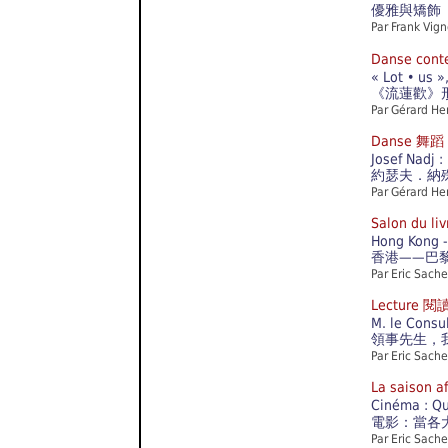
優雅與矯飾
Par Frank Vig
Danse con
« Lot • us »
《流蓮歡》
Par Gérard He
Danse 舞蹈
Josef Nadj :
約瑟夫．納
Par Gérard He
Salon du l
Hong Kong - 
香港——巴
Par Eric Sache
Lecture 閱
M. le Consu
領事先生，
Par Eric Sache
La saison 
Cinéma : Qu
電影：當各
Par Eric Sache