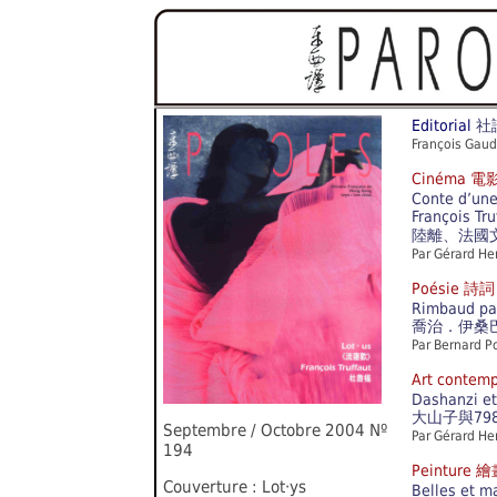
Editorial
社
François Gau
Cinéma 電
Conte d’une
François Tru
陸離、法國
Par Gérard He
Poésie 詩詞
Rimbaud pa
喬治．伊桑
Par Bernard P
Art conte
Dashanzi et 
大山子與7
Septembre / Octobre 2004 Nº
Par Gérard He
194
Peinture 
Couverture : Lot‧ys
Belles et m