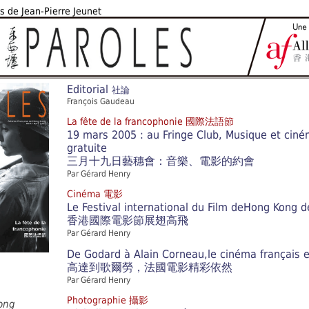
s de Jean-Pierre Jeunet
Editorial
社論
François Gaudeau
La fête de la francophonie 國際法語節
19 mars 2005 : au Fringe Club, Musique et ciné
gratuite
三月十九日藝穗會：音樂、電影的約會
Par Gérard Henry
Cinéma 電影
Le Festival international du Film deHong Kong d
香港國際電影節展翅高飛
Par Gérard Henry
De Godard à Alain Corneau,le cinéma français 
高達到歌爾勞，法國電影精彩依然
Par Gérard Henry
Photographie 攝影
ong