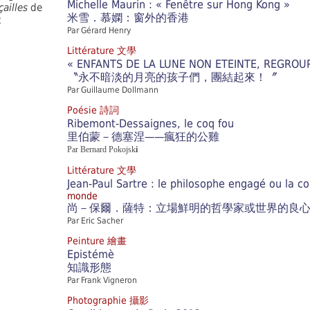
Michelle Maurin : « Fenêtre sur Hong Kong »
ailles
de
米雪．慕嫻：窗外的香港
t
Par Gérard Henry
Littérature 文學
« ENFANTS DE LA LUNE NON ETEINTE, REGROUP
〝永不暗淡的月亮的孩子們，團結起來！〞
Par Guillaume Dollmann
Poésie 詩詞
Ribemont-Dessaignes, le coq fou
里伯蒙－德塞涅——瘋狂的公雞
Par Bernard Pokojsk
i
Littérature 文學
Jean-Paul Sartre : le philosophe engagé ou la c
monde
尚－保爾．薩特：立場鮮明的哲學家或世界的良
Par Eric Sacher
Peinture 繪畫
Epistémè
知識形態
Par Frank Vigneron
Photographie 攝影