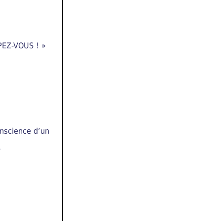
EZ-VOUS ! »
onscience d’un
心