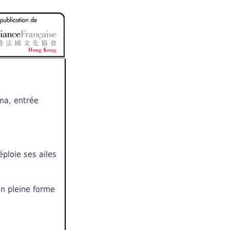
ma, entrée
éploie ses ailes
en pleine forme