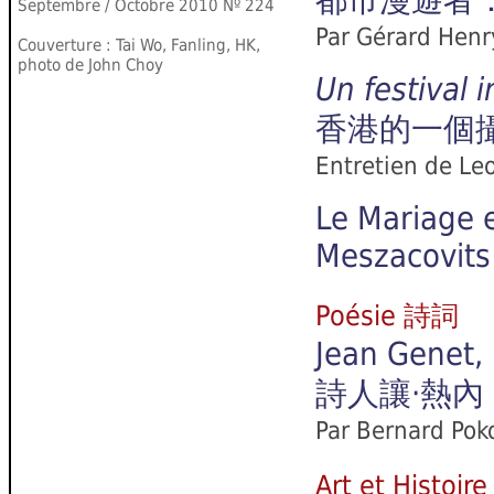
都市漫遊者
Septembre / Octobre
2010 Nº 224
Par Gérard Henr
Couverture :
Tai Wo, Fanling, HK,
photo de John Choy
Un festival 
香港的一個
Entretien
de Leo
Le Mariage 
Meszacovits
Poésie 詩詞
Jean Genet,
詩人讓‧熱內
Par Bernard Poko
Art et Hist