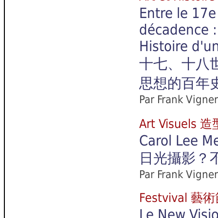
Entre le 17
e
décadence :
Histoire d'u
十七、十八
思想的百年史
Par Frank Vigne
Art Visuels
Carol Lee Me
日光攝影？
Par Frank Vigne
Festvival 藝
Le New Visio